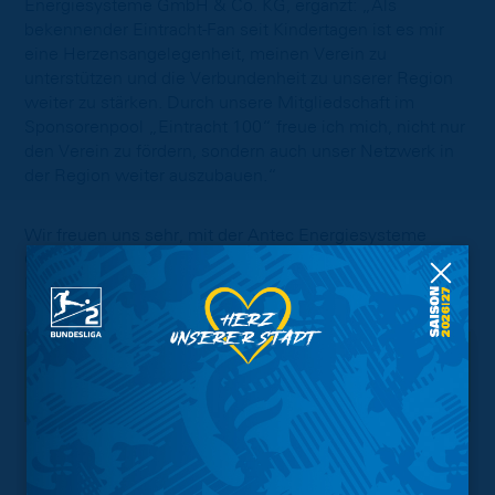
Energiesysteme GmbH & Co. KG, ergänzt: „Als
bekennender Eintracht-Fan seit Kindertagen ist es mir
eine Herzensangelegenheit, meinen Verein zu
unterstützen und die Verbundenheit zu unserer Region
weiter zu stärken. Durch unsere Mitgliedschaft im
Sponsorenpool „Eintracht 100“ freue ich mich, nicht nur
den Verein zu fördern, sondern auch unser Netzwerk in
der Region weiter auszubauen.“
Wir freuen uns sehr, mit der Antec Energiesysteme
GmbH & Co. KG einen weiteren starken Partner aus der
Region an unserer Seite zu haben.
Interessant.
Meistgesuchte Themen
Trainingsplan
Vorverkauf