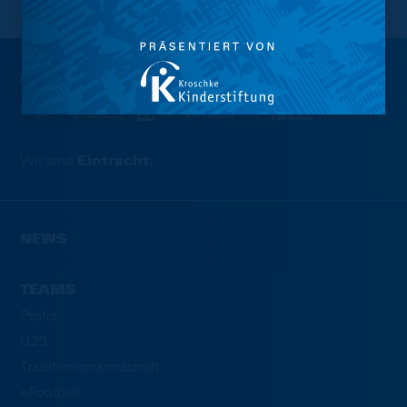
NACH OBEN
Wir sind
Eintracht.
NEWS
TEAMS
Profis
U23
Traditionsmannschaft
eFootball