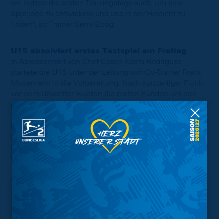
wir nutzen die ersten Trainingstage auch, um eine
Spielidee zu entwickeln und uns in der Hinsicht zu
finden", so Trainer Semi Boog.
U15 absolviert erstes Testspiel am Freitag
In Abwesenheit von Chef-Coach Kosta Rodrigues
startete die U15 unter der Leitung von Co-Trainer Frank
Mosemann in die Vorbereitung. Nach kurzzeitiger Flucht
vor dem Unwetter wurden die ersten Runden um den
großen Rasenplatz im Kennelpark gedreht und die ersten
taktischen Übungen vorgenommen. Am kommenden
Freitag erwarten die Löwen dann das erste
Freundschaftsspiel, um 17.30 Uhr wird am
Nachwuchsleistungszentrum die Partie gegen den JFV
Weyhe-Stuhr angepfiffen.
Interessant.
Meistgesuchte Themen