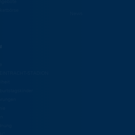
ngebote
ketbörse
News
N
e
m EINTRACHT-STADION
iheit
burtstagskinder
hrungen
mie
an
dnung
BC