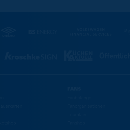
FANS
en
Fanbelange
auerkarten
Fanorganisationen
f
Interaktiv
cketshop
Fanshop