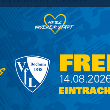
de Engagement aus dem Braunschweiger
dreas Sander (KOSATEC) sowie Helmut und
d für alle, die mit ihrer Unterstützung in den
unseren Weg gegeben haben. Sie alle haben
, dass wir zum Ende der Transferphase mit
n noch zwei Verstärkungen für unsere Mission
nsam werden wir dieses Ziel erreichen“,
chäftsführung von Eintracht Braunschweig.
ich, wenn sie auf einen starken
e, im Zusammenspiel mit den Fans, aber auch
on. Mit dieser zusätzlichen Unterstützung
dass der eingeschlagene und uns in
, der richtige ist. Nun gilt es, gemeinsam
griff zu nehmen“, betont Andreas Sander, CEO
 KOSATEC.