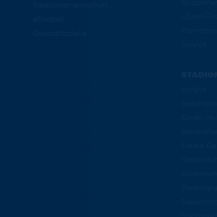
Gruppena
Traditionsmannschaft
Löwen-Tic
eFootball
Promotion
Geschäftsstelle
Service
STADIO
Anfahrt
Geschicht
Kinder i
Barrierefre
Staake Ge
Stadionfü
Gastrono
Stadionpl
Stadionor
Stadion-A