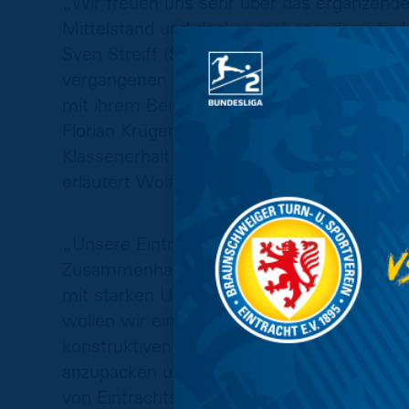
„Wir freuen uns sehr über das ergänzen
Mittelstand und danken insbesondere An
Sven Streiff (Streiff Holding) stellvertreten
vergangenen Wochen ein Commitment für 
mit ihrem Beitrag auch einen Anteil daran
Florian Krüger und Thórir Jóhann Helgaso
Klassenerhalt verpflichten konnten. Gemei
erläutert Wolfram Benz, Sprecher der Ges
„Unsere Eintracht war immer dann erfolgre
Zusammenhalt bauen konnte. In der Kabin
mit starken Unternehmen aus unserer Regi
wollen wir ein wichtiges Zeichen setzen, 
konstruktiven Gesprächen dargestellte Weg
anzupacken und das sportliche Ziel in An
von Eintrachts Haupt- und Trikotsponsor