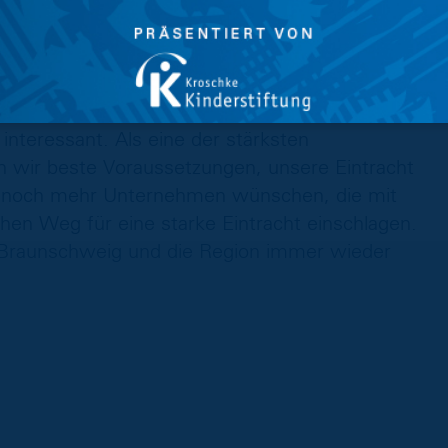
olding, ergänzt: „Die Eintracht bewegt in und
hen von jung bis alt. Neben dem emotionalen
enssicht auch die Strahlkraft über regionale
 interessant. Als eine der stärksten
 wir beste Voraussetzungen, unsere Eintracht
ir noch mehr Unternehmen wünschen, die mit
hen Weg für eine starke Eintracht einschlagen.
 Braunschweig und die Region immer wieder