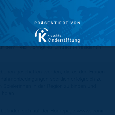
r Region unterstützen Sportlerinnen der
ur finanziell als Sponsoren oder
rn auch als Mentorinnen und
efähigen. Es ist Zeit für ein Netzwerk, das so
uf dem Feld“, bringt es Eintracht-Präsidentin
n Ebenen geschaffen werden, die es den Frauen
 Rahmenbedingungen sportlich erfolgreich zu
 Spielerinnen in der Region zu binden und
 holen.
 befinden sich auf der Homepage
www.leonia-