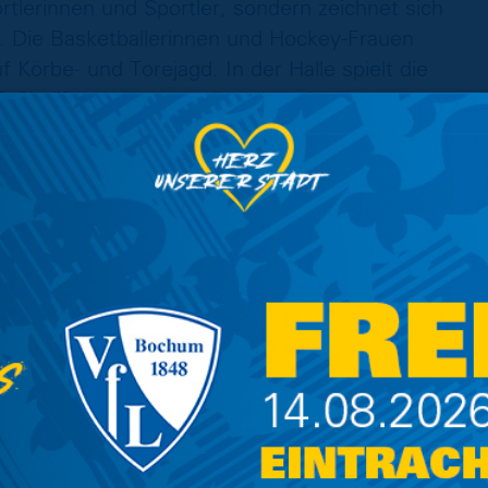
rtlerinnen und Sportler, sondern zeichnet sich
. Die Basketballerinnen und Hockey-Frauen
 Körbe- und Torejagd. In der Halle spielt die
ußballfrauen stehen aktuell an der
Staffel Ost) mit dem klaren Ziel
st noch kein Zustand – Es ist ein
Frauenleistungssport ist der finanzielle
nden- und Sponsoringeinnahmen nicht
er nicht nur mit weniger finanziellen
orderungen ihren Sport mit Schule,
 Hut zu bringen. Und genau da setzt das