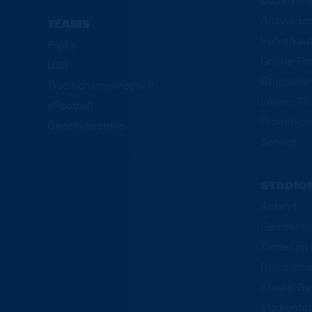
Dauerkart
Auswärtsd
TEAMS
Vorverkau
Profis
Online-Ti
U23
Gruppena
Traditionsmannschaft
Löwen-Tic
eFootball
Promotion
Geschäftsstelle
Service
STADIO
Anfahrt
Geschicht
Kinder i
Barrierefre
Staake Ge
Stadionfü