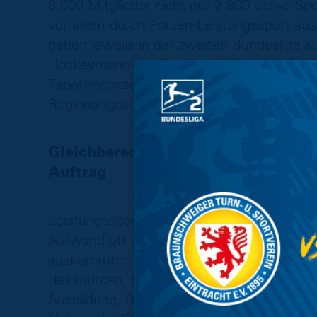
8.000 Mitglieder nicht nur 2.800 aktive Spo
vor allem durch Frauen-Leistungssport aus
gehen jeweils in der zweiten Bundesliga auf
Hockeymannschaft sogar erstklassig. Die F
Tabellenspitze der Oberliga Niedersachen (
Regionalligaaufstieg.
Gleichberechtigung im Frauensport i
Auftrag
Leistungssport kostet Geld und speziell im 
Aufwand oft durch Mitgliedsbeiträge, Spe
auskömmlich zu decken. Frauen kämpfen ab
Ressourcen, sondern auch mit den Herausf
Ausbildung, Beruf und Familie unter einen