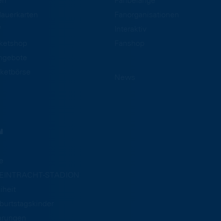
en
Fanbelange
auerkarten
Fanorganisationen
f
Interaktiv
cketshop
Fanshop
ngebote
ketbörse
News
N
e
m EINTRACHT-STADION
iheit
burtstagskinder
hrungen