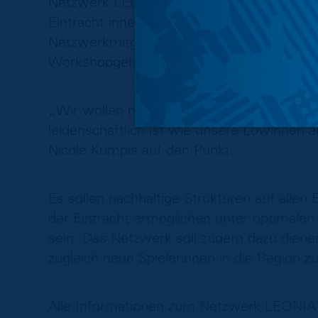
Netzwerk LEONIA an. Starke Frauen aus de
Eintracht innerhalb von vier Säulen. Nicht n
Netzwerkmitglieder (Spenderinnen), sonde
Workshopgeberinnen.
„Wir wollen nicht nur fördern, wir wollen b
leidenschaftlich ist wie unsere Löwinnen a
Nicole Kumpis auf den Punkt.
Es sollen nachhaltige Strukturen auf alle
der Eintracht ermöglichen unter optimalen
sein. Das Netzwerk soll zudem dazu dienen
zugleich neue Spielerinnen in die Region zu
Alle Informationen zum Netzwerk LEONIA