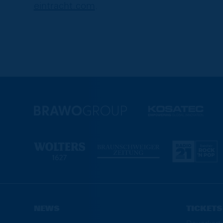
eintracht.com
.
NEWS
TICKETS