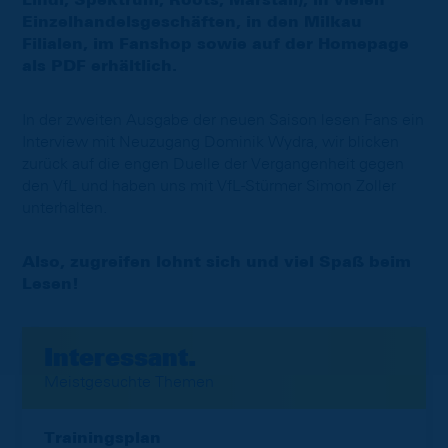
Lindi, Spektrum, Roots, Marstall), in vielen
Einzelhandelsgeschäften, in den Milkau
Filialen, im Fanshop sowie auf der Homepage
als PDF erhältlich.
In der zweiten Ausgabe der neuen Saison lesen Fans ein
Interview mit Neuzugang Dominik Wydra, wir blicken
zurück auf die engen Duelle der Vergangenheit gegen
den VfL und haben uns mit VfL-Stürmer Simon Zoller
unterhalten.
Also, zugreifen lohnt sich und viel Spaß beim
Lesen!
Interessant.
Meistgesuchte Themen
Trainingsplan