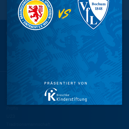
NACH OBEN
Wir sind
Eintracht.
NEWS
TEAMS
Profis
U23
Traditionsmannschaft