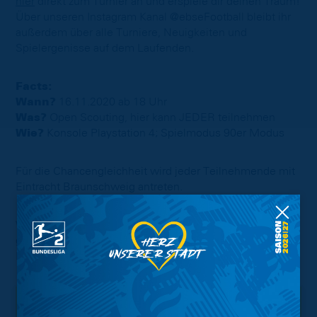
hier
direkt zum Turnier an und erspiele dir deinen Traum!
Über unseren Instagram Kanal @ebseFootball bleibt ihr
außerdem über alle Turniere, Neuigkeiten und
Spielergenisse auf dem Laufenden.
Facts:
Wann?
16.11.2020 ab 18 Uhr
Was?
Open Scouting, hier kann JEDER teilnehmen
Wie?
Konsole Playstation 4; Spielmodus 90er Modus
Für die Chancengleichheit wird jeder Teilnehmende mit
Eintracht Braunschweig antreten.
Wir freuen uns auf zahlreiche Anmeldungen und sind
gespannt, wer sich den Platz im erweiterten Eintracht
Braunschweig Kader sichert!
Interessant.