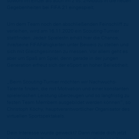
sowohl im Einzel als auch im 2 vs. 2-Modus in die neuen
Gegebenheiten bei FIFA 21 eingespielt.
Um dem Team noch den abschließenden Feinschliff zu
verleihen, wird am 16.11.2020 ein Scouting-Turnier
stattfinden. Jede/r Spieler/in erhält hier die Chance,
ihre/seine FIFAFähigkeiten unter Beweis zu stellen und
sich mit Gleichgesinnten zu messen. Vor allem geht es
aber um Spaß am Spiel, denn gerade in der jungen
Generation erfreut sich der eSport an hoher Beliebtheit.
„Beim Scouting-Turnier möchten wir Nachwuchs-
Talente finden, die mit Motivation und einer konstanten
spielerischen Leistung überzeugen und so langfristig zu
festen Team Membern ausgebildet werden können“, so
Christoph Köchy, hauptverantwortlicher Organisator des
virtuellen Sportspektakels.
Dein Interesse wurde geweckt? Dann melde dich jetzt