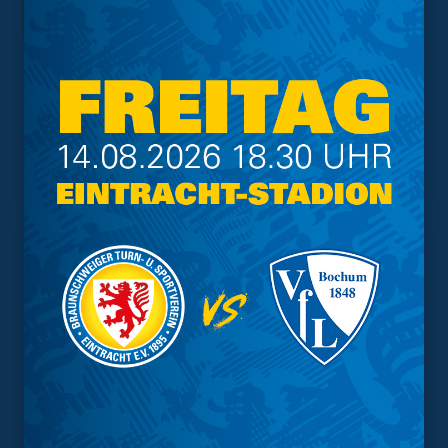
Meistgesuchte Themen
Trainingsplan
Vorverkauf
Geschützter Raum
Kader
Tabelle