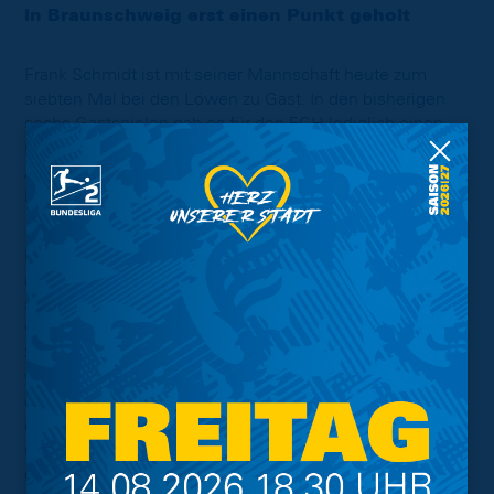
In Braunschweig erst einen Punkt geholt
Frank Schmidt ist mit seiner Mannschaft heute zum
siebten Mal bei den Löwen zu Gast. In den bisherigen
sechs Gastspielen gab es für den FCH lediglich einen
Punkt. Dieser resultiert aus dem ersten
Aufeinandertreffen beider Teams. Die letzten fünf Spiele
in Braunschweig haben die Heidenheimer alle verloren.
Die bislang letzten drei Duelle beider Teams endeten
alle 2:0 für die Heimmannschaft. Die Gesamtbilanz
spricht klar für die Löwen. In insgesamt 13 Duellen
verließen die Braunschweiger acht Mal den Platz als
Sieger, die Heidenheimer konnten lediglich die
vergangenen beiden Spiele gewinnen. Eines davon war
der Sieg im Hinspiel am ersten Spieltag. Diesen wollen
die Löwen im heutigen Flutlichtspiel vergessen machen
und die drei Punkte in Braunschweig behalten. Auf
geht's, Eintracht!