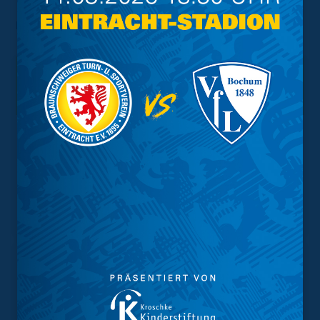
Foto: imago images/Jan Huebner
Interessant.
Meistgesuchte Themen
Trainingsplan
Vorverkauf
Geschützter Raum
Kader
Tabelle