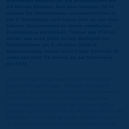
Bundesliga scheiterten die Mittelfranken am
SV Werder Bremen. Seit dem Sommer 2014
spielen die Heidenheimer ununterbrochen in
der 2. Bundesliga und haben sich so von dem
kleinen Unbekannten zu einem etablierten
Zweitligisten entwickelt. Trainer des FCH ist
heute, wie auch beim ersten Gastspiel der
Heidenheimer am 3. Oktober 2009 in
Braunschweig, immer noch Frank Schmidt. Er
steht seit über 13 Jahren an der Seitenlinie
des FCH.
In der heimischen Voith-Arena ist der FCH in dieser
Saison noch ungeschlagen. Von neun Heimspielen
gewannen die Mittelfranken sechs, drei mal spielten sie
unentschieden. Damit sind die Heidenheimer die
heimstärkste Mannschaft der Liga. Auswärts läuft es
dagegen noch nicht rund. Von acht Partien in der Fremde
konnte der FCH nur eine gewinnen. Insgesamt stehen in
der aktuellen Spielzeit bisher fünf Auswärtspunkte auf