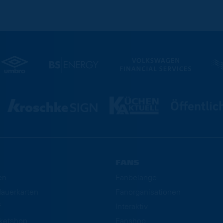
FANS
en
Fanbelange
auerkarten
Fanorganisationen
f
Interaktiv
cketshop
Fanshop