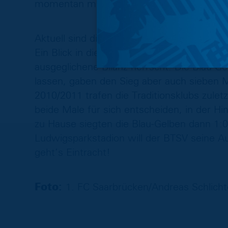
momentan mit Verletzungspech zu kämpfen, 
Aktuell sind die beiden Duellanten punktgl
Ein Blick in die Vergangenheit zeigt, dass 
ausgeglichene Bilanz herrscht. Die Blau-G
lassen, gaben den Sieg aber auch sieben Ma
2010/2011 trafen die Traditionsklubs zulet
beide Male für sich entscheiden, in der Hi
zu Hause siegten die Blau-Gelben dann 1:
Ludwigsparkstadion will der BTSV seine Au
geht’s Eintracht!
Foto:
1. FC Saarbrücken/Andreas Schlich