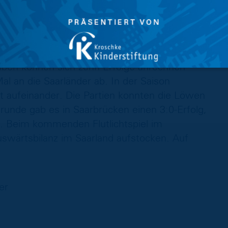
aktuell fallen gleich sechs Profis aus.
eich auf dem siebten und achten Tabellenplatz.
in den 22 Aufeinandertreffen auch eine
elben können sich zehn Erfolge anrechnen
l an die Saarländer ab. In der Saison
zt aufeinander. Die Partien konnten die Löwen
nrunde gab es in Saarbrücken einen 3:0-Erfolg,
0. Beim kommenden Flutlichtspiel im
swärtsbilanz im Saarland aufstocken. Auf
ter