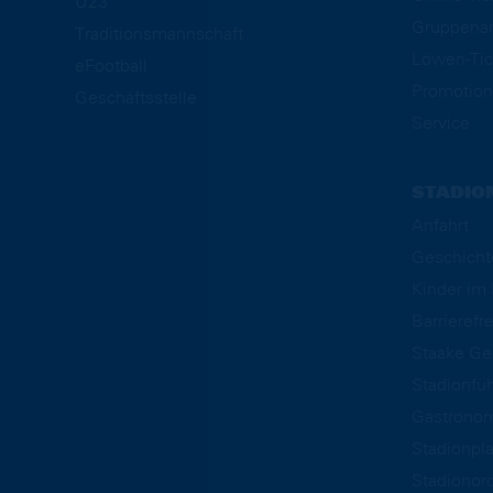
U23
Gruppena
Traditionsmannschaft
Löwen-Tic
eFootball
Promotion
Geschäftsstelle
Service
STADIO
Anfahrt
Geschicht
Kinder i
Barrierefre
Staake Ge
Stadionfü
Gastrono
Stadionpl
Stadionor