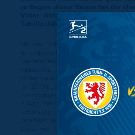
zu Beginn dieser Saison hat der ehe
Visier. Aktuell liegen sie mit 16 Z
Tabellenführer 1. FC Magdeburg.
Mit dem Trainerwechsel zum Saisonbeginn v
So verließ mit Innenverteidiger Marin Sver
Niederländischen Erstligisten FC Groning
Nicklas Shipnoski mussten die Saarländer
schnappte sich der Zweitligist Fortuna Düs
der 23-jährige Linksaußen Minos Gouras ein
zwei Vorlagen verzeichnen kann. Dicht gefo
Adriano Grimaldi, den der FCS vom KFC Ue
sich bislang in die Torschüzenliste ein. A
Zweitligaspieler wie Alexander Groiß vom 
Krätschmer, die beide bislang gute Ansätz