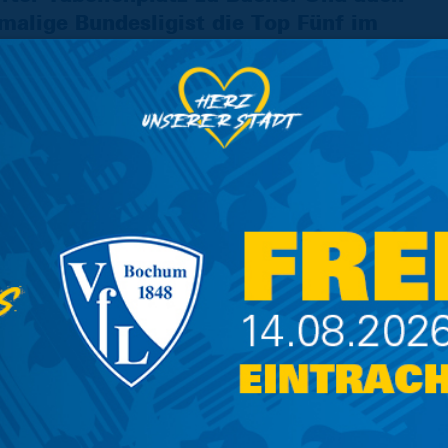
malige Bundesligist die Top Fünf im
ählern auch nur drei Punkte hinter dem
eränderte sich auch der Profi-Kader deutlich.
ko ein Leistungsträger den Verein, der zum
en wechselte. Auch von ihrem Top-Torschützen
 Abschied nehmen, den jungen Offensivspieler
seldorf. Seinen Platz an der Spitze nimmt nun
, der bislang in zehn Spielen fünf Treffer und
lgt wird er von Routinier und Angreifer
rdingen abwerben konnte. Drei Mal trug er
ußerdem verstärkten den Kader im Mittelfeld
Karlsruher SC und der Nürnberger Pius
e zeigen konnten. Auch die Saarländer haben