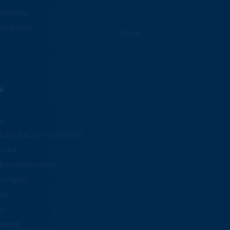
ngebote
ketbörse
News
N
e
m EINTRACHT-STADION
iheit
burtstagskinder
hrungen
mie
an
dnung