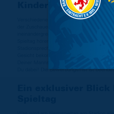
Kinder-Stadionsprec
Verschiedene Interviews vor dem Spiel, d
der Zuschauerzahl – so viele unterschiedl
ineinandergreifen. Sei Du die Stimme, die
Spieltag hören! Das Duell mit dem Kleeblat
Stadionsprechers aus der Stadionregie – 
Gesicht bekommt. Bist Du dazu bereit? D
Deiner Mannschaftsaufstellung für das Heim
Du dabei! Die Bewerbungsfrist ist beendet
Ein exklusiver Blick
Spieltag
Was wird am Heimspieltag am Stadion alles