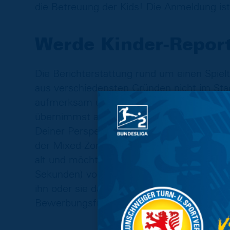
die Betreuung der Kids! Die Anmeldung is
Werde Kinder-Repor
Die Berichterstattung rund um einen Spielta
aus verschiedensten Gründen nicht im Sta
aufmerksam und warten gespannt auf die V
übernimmst an diesem Spieltag unseren In
Deiner Perspektive sorgen. Ein kurzes Inte
der Mixed-Zone – dafür benötigen wir gen
alt und möchtest ganz nah dran sein? Dann
Sekunden) von Dir, in dem Du eine Person 
ihn oder sie das Schönste am Stadionbesu
Bewerbungsfrist ist beendet.