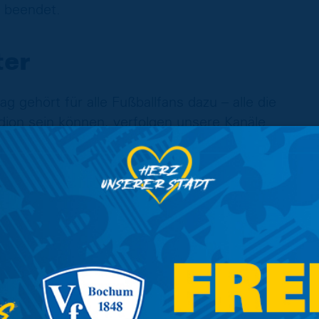
t beendet.
ter
g gehört für alle Fußballfans dazu – alle die
dion sein können, verfolgen unsere Kanäle
eröffentlichung der Startaufstellung! Du
stagram-Kanal und kannst für Content aus
rview am Spielfeldrand, ein kleiner Bericht aus
au Dich! Bist Du zwischen zehn und 14 Jahren
 schick uns ein kurzes Video (maximal 60
Deiner Wahl interviewst und fragst, was für
ch an der Hamburger Straße ist! Die