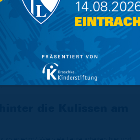
her
ie Meldung der Torschützen und die Durchsage
iche Aspekte, die während eines Heimspiels
 neben der unseres Stadionsprechers alle am
t siehst Du an der Seite unseres
ein Bereich, den normalerweise niemand zu
ann schick uns eine kurze Audio-Aufnahme
spiel gegen Greuther Fürth und vielleicht bist
.
 hinter die Kulissen am
 so erledigt? Wie viele Leute arbeiten hier und