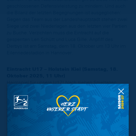
geschlossenen Defensivleistung zu mindern. Und auch
die Bilanz der letzten Begegnungen ist ausgeglichen:
Gegen das Team aus der Landeshauptstadt stehen zwei
Siege und zwei Niederlagen aus den letzten vier Partien
zu Buche. Verzichten muss die Eintracht auf die
gesperrten Len Schütt und Luca Gille. Anpfiff des
Derbys ist am Samstag, dem 18. Oktober um 13 Uhr im
Eilenriedestadion in Hannover.
Eintracht U17 – Holstein Kiel (Samstag, 18.
Oktober 2025, 11 Uhr)
Heimspiel für unsere U17! Nach sieben Spieltagen
stehen die Löwen noch ohne Sieg auf dem letzten
Tabellenplatz. Das soll sich in dieser Woche ändern.
Bereits im letzten Spiel war die Eintracht nah dran: In
einem umkämpften Spiel gelang es den Löwen, sich mit
einem Punkt gegen den SC Paderborn 07 zu belohnen.
Am Wochenende empfängt das Team von Eintracht
Coach Niels Quante den aktuell viertplatzierten Holstein
Kiel. Zuletzt gut in Form, mussten sich die Kieler am