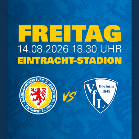
vergangenen Spieltag dem Tabellenführer aus Hannover
geschlagen geben. Das Hinspiel der Partie endete mit
einer 1:2 Niederlage aus Sicht der Blau-Gelben zu Gast
in Kiel. Anpfiff der Partie ist am Samstag, dem 18.
Oktober um 11 Uhr am Nachwuchsleistungszentrum.
SVG Göttingen – 1. Frauen (Sonntag, 19.
Oktober 2025, 11 Uhr)
Ein Ergebnis, das den Anspruch und die Zielsetzung der
Löwinnen klar untermauerte, gab es am vergangenen
Spieltag im Topspiel gegen die SG Rodenberg (7:1).
Doch das nächste schwere Duell steht schon vor der
Tür. Die Blau-Gelben gastieren am Sonntag um 11 Uhr
auf der Sportanlage Sandweg beim SVG Göttingen. Der
SVG spielt als Aufsteiger bislang eine gute Saison. Nach
zehn Spieltagen stehen die Göttinger mit sechs Siegen
auf dem vierten Tabellenplatz. Eine Bestandsaufnahme,
die für Eintracht Coach Simon Wintgen nicht allzu
überraschend kommt: „Göttingen ist kein normaler