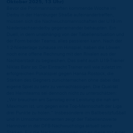
Oktober 2025, 13 Uhr)
Bevor die Profimannschaften kommende Woche im
Derby in der Hamburger Straße aufeinandertreffen,
müssen sich die Nachwuchsmannschaften der U19 im
Niedersachsenderby gegeneinander behaupten. Ein
Duell, in dem unabhängig von der Tabellensituation und
der Form beider Teams, alles passieren kann. Nach der
1:2-Niederlage zuhause im Hinspiel, haben die Löwen
noch eine offene Rechnung mit den Rivalen aus der
Nachbarstadt zu begleichen. Das sieht auch U19-Trainer
Niklas Bahr so: Der Eintracht Trainer will wie zuletzt im
erfolgreichen Pokalspiel gegen Hansa Rostock, die
Stärken des Gegners zunichtemachen ohne dabei das
eigene Spiel zu sehr zu vernachlässigen. Die Qualität
des Heimteams sei dennoch nicht zu unterschätzen:
„Wir brauchen am Samstag eine Leistung die nah am
Maximum ist, um gegen eine Top-Mannschaft der Liga
drei Punkte zu holen.“ Insbesondere im Ballbesitzfußball
und in Umschaltmomenten zeigt der Tabellenzweite
Hannover in der DFB-Nachwuchsliga aktuell seine
Stärken. Für die Nachwuchslöwen gilt es diese mit einer