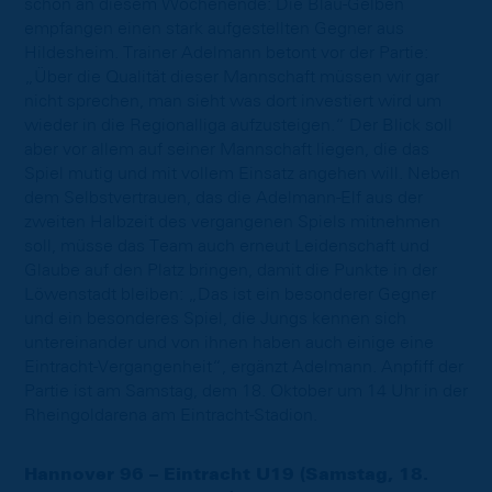
schon an diesem Wochenende: Die Blau-Gelben
empfangen einen stark aufgestellten Gegner aus
Hildesheim. Trainer Adelmann betont vor der Partie:
„Über die Qualität dieser Mannschaft müssen wir gar
nicht sprechen, man sieht was dort investiert wird um
wieder in die Regionalliga aufzusteigen.“ Der Blick soll
aber vor allem auf seiner Mannschaft liegen, die das
Spiel mutig und mit vollem Einsatz angehen will. Neben
dem Selbstvertrauen, das die Adelmann-Elf aus der
zweiten Halbzeit des vergangenen Spiels mitnehmen
soll, müsse das Team auch erneut Leidenschaft und
Glaube auf den Platz bringen, damit die Punkte in der
Löwenstadt bleiben: „Das ist ein besonderer Gegner
und ein besonderes Spiel, die Jungs kennen sich
untereinander und von ihnen haben auch einige eine
Eintracht-Vergangenheit“, ergänzt Adelmann. Anpfiff der
Partie ist am Samstag, dem 18. Oktober um 14 Uhr in der
Rheingoldarena am Eintracht-Stadion.
Hannover 96 – Eintracht U19 (Samstag, 18.