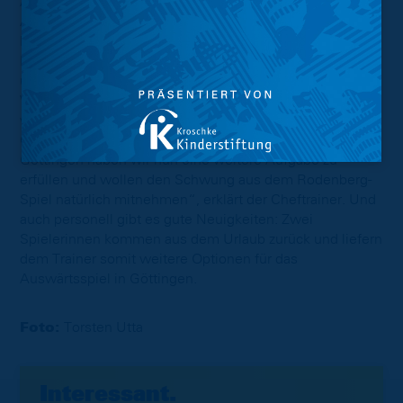
Aufsteiger. Sie haben die besten Spielerinnen aus der
Auflösung von Rot-Weiß im Sommer dazu bekommen.“
Dennoch scheuen die Löwinnen sich nicht die
Favoritenrolle für das Spiel anzunehmen. Weiterhin
ungeschlagen möchte die Wintgen-Elf den nächsten
Verfolger im direkten Duell abschütteln: „Bis jetzt haben
wir die Phase, in der wir auf mehrere unangenehme
Gegner infolge treffen, sehr gut gemeistert. Mit
Göttingen haben wir nun eine weitere Aufgabe zu
erfüllen und wollen den Schwung aus dem Rodenberg-
Spiel natürlich mitnehmen“, erklärt der Cheftrainer. Und
auch personell gibt es gute Neuigkeiten: Zwei
Spielerinnen kommen aus dem Urlaub zurück und liefern
dem Trainer somit weitere Optionen für das
Auswärtsspiel in Göttingen.
Foto:
Torsten Utta
Interessant.