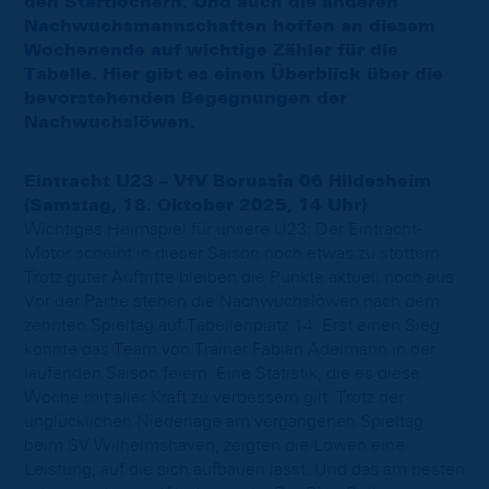
den Startlöchern. Und auch die anderen
Nachwuchsmannschaften hoffen an diesem
Wochenende auf wichtige Zähler für die
Tabelle. Hier gibt es einen Überblick über die
bevorstehenden Begegnungen der
Nachwuchslöwen.
Eintracht U23 – VfV Borussia 06 Hildesheim
(Samstag, 18. Oktober 2025, 14 Uhr)
Wichtiges Heimspiel für unsere U23: Der Eintracht-
Motor scheint in dieser Saison noch etwas zu stottern.
Trotz guter Auftritte bleiben die Punkte aktuell noch aus.
Vor der Partie stehen die Nachwuchslöwen nach dem
zehnten Spieltag auf Tabellenplatz 14. Erst einen Sieg
konnte das Team von Trainer Fabian Adelmann in der
laufenden Saison feiern. Eine Statistik, die es diese
Woche mit aller Kraft zu verbessern gilt. Trotz der
unglücklichen Niederlage am vergangenen Spieltag
beim SV Wilhelmshaven, zeigten die Löwen eine
Leistung, auf die sich aufbauen lässt. Und das am besten