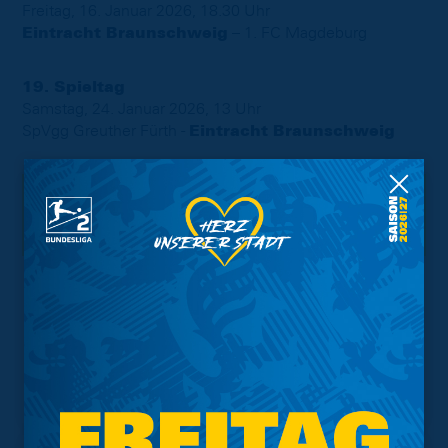
Freitag, 16. Januar 2026, 18.30 Uhr
Eintracht Braunschweig
– 1. FC Magdeburg
19. Spieltag
Samstag, 24. Januar 2026, 13 Uhr
SpVgg Greuther Fürth -
Eintracht Braunschweig
Interessant.
Meistgesuchte Themen
Trainingsplan
Vorverkauf
Geschützter Raum
Kader
Tabelle