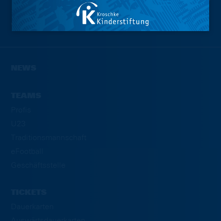
Wir sind
Eintracht.
NEWS
TEAMS
Profis
U23
Traditionsmannschaft
eFootball
Geschäftsstelle
TICKETS
Dauerkarten
Auswärtsdauerkarten