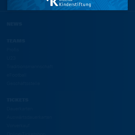
NEWS
TEAMS
Profis
U23
Traditionsmannschaft
eFootball
Geschäftsstelle
TICKETS
Dauerkarten
Auswärtsdauerkarten
Vorverkauf
Online-Ticketshop