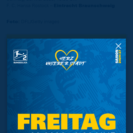
F. C. Hansa Rostock –
Eintracht Braunschweig
Foto:
DFL/Getty images
Interessant.
Meistgesuchte Themen
Trainingsplan
Vorverkauf
Geschützter Raum
Kader
Tabelle