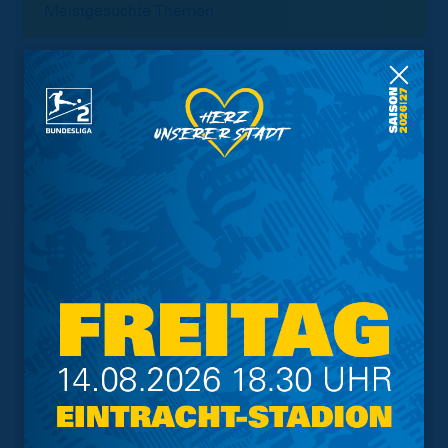
Meistgesuchte Themen
Trainingsplan
Vorverkauf
Geschützter Raum
Kader
Tabelle