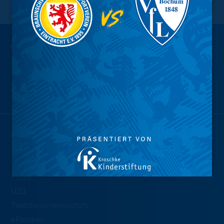
NACH OBEN
Wir sind
Eintracht.
NEWS
TEAMS
Profis
U23
Traditionsmannschaft
eFootball