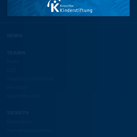
Wir sind
Eintracht.
NEWS
TEAMS
Profis
U23
Traditionsmannschaft
eFootball
Geschäftsstelle
TICKETS
Dauerkarten
Auswärtsdauerkarten