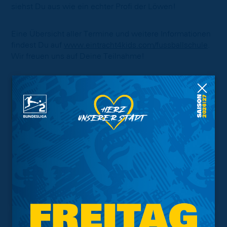
siehst Du aus wie ein echter Profi der Löwen!
Eine Übersicht aller Termine und weitere Informationen
findest Du auf
www.eintracht4kids.com/fussballschule
.
Wir freuen uns auf Deine Teilnahme!
Interessant.
Meistgesuchte Themen
Trainingsplan
Vorverkauf
Geschützter Raum
Kader
Tabelle