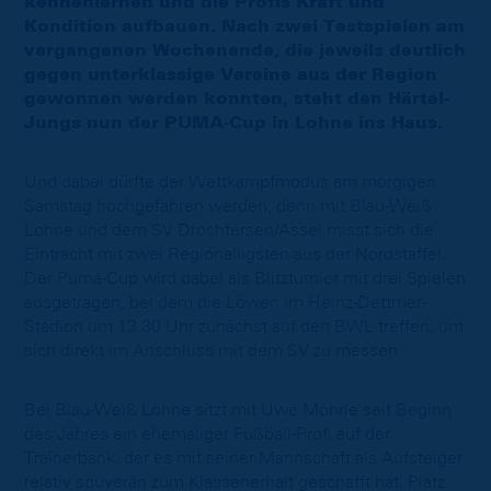
kennenlernen und die Profis Kraft und
Kondition aufbauen. Nach zwei Testspielen am
vergangenen Wochenende, die jeweils deutlich
gegen unterklassige Vereine aus der Region
gewonnen werden konnten, steht den Härtel-
Jungs nun der PUMA-Cup in Lohne ins Haus.
Und dabei dürfte der Wettkampfmodus am morgigen
Samstag hochgefahren werden, denn mit Blau-Weiß
Lohne und dem SV Drochtersen/Assel misst sich die
Eintracht mit zwei Regionalligsten aus der Nordstaffel.
Der Puma-Cup wird dabei als Blitzturnier mit drei Spielen
ausgetragen, bei dem die Löwen im Heinz-Dettmer-
Stadion um 13.30 Uhr zunächst auf den BWL treffen, um
sich direkt im Anschluss mit dem SV zu messen.
Bei Blau-Weiß Lohne sitzt mit Uwe Möhrle seit Beginn
des Jahres ein ehemaliger Fußball-Profi auf der
Trainerbank, der es mit seiner Mannschaft als Aufsteiger
relativ souverän zum Klassenerhalt geschafft hat. Platz