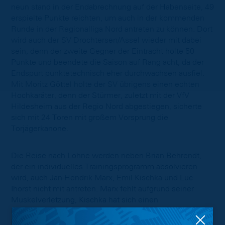
neun stand in der Endabrechnung auf der Habenseite, 49
erspielte Punkte reichten, um auch in der kommenden
Runde in der Regionalliga Nord antreten zu können. Dort
wird auch der SV Drochtersen/Assel wieder mit dabei
sein, denn der zweite Gegner der Eintracht holte 50
Punkte und beendete die Saison auf Rang acht, da der
Endspurt punktetechnisch eher durchwachsen ausfiel.
Mit Moritz Göttel holte der SV übrigens einen echten
Hochkaräter, denn der Stürmer, zuletzt mit der VfV
Hildesheim aus der Regio Nord abgestiegen, sicherte
sich mit 24 Toren mit großem Vorsprung die
Torjägerkanone.
Die Reise nach Lohne werden neben Brian Behrendt,
der ein individuelles Trainingsprogramm absolvieren
wird, auch Jan-Hendrik Marx, Emil Kischka und Luc
Ihorst nicht mit antreten. Marx fehlt aufgrund seiner
Muskelverletzung, Kischka hat sich einen
Muskelfaserriss im Oberschenkel zugezogen und Ihorst
ist noch nicht spielfit.