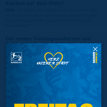
Stärken auf dem Platz?
Klaß:
"Ich glaube, von mir behaupten zu können, dass
ich ein schneller Verteidiger bin und, dass ich ein gutes
Zweikampfgefühl habe - sowohl am Boden als auch
beim Kopfball."
Die ersten Trainingseinheiten und
Testspiele gegen den SV Werder
Bremen und den VfL Wolfsburg
wurden bereits gespielt. Welchen
Eindruck hast Du von der Mannschaft
bekommen können?
Klaß:
"Ich fand, dass man im Vergleich zwischen dem
ersten und zweiten Test schon gesehen hat, dass wir in
dieser kurzen Zeit eine gewisse Entwicklung gemacht
haben, was bestimmte Abläufe angeht, die wir im
Training durchgespielt haben. Auch den Gedanken des
Trainers und die neuen Dingen, die er uns mitgeben und
umsetzten möchte, konnten wir im zweiten Test schon