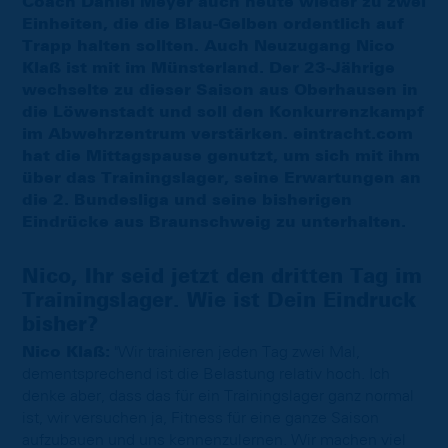
Coach Daniel Meyer auch heute wieder zu zwei
Einheiten, die die Blau-Gelben ordentlich auf
Trapp halten sollten. Auch Neuzugang Nico
Klaß ist mit im Münsterland. Der 23-Jährige
wechselte zu dieser Saison aus Oberhausen in
die Löwenstadt und soll den Konkurrenzkampf
im Abwehrzentrum verstärken. eintracht.com
hat die Mittagspause genutzt, um sich mit ihm
über das Trainingslager, seine Erwartungen an
die 2. Bundesliga und seine bisherigen
Eindrücke aus Braunschweig zu unterhalten.
Nico, Ihr seid jetzt den dritten Tag im
Trainingslager. Wie ist Dein Eindruck
bisher?
Nico Klaß:
"Wir trainieren jeden Tag zwei Mal,
dementsprechend ist die Belastung relativ hoch. Ich
denke aber, dass das für ein Trainingslager ganz normal
ist, wir versuchen ja, Fitness für eine ganze Saison
aufzubauen und uns kennenzulernen. Wir machen viel