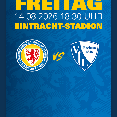
besser anwenden als im ersten Spiel. Ich glaube, dass
man daran sieht, dass sich die Mannschaft schnell
entwickeln und besser werden kann."
Du bist einer von bisher zehn
Neuzugängen bei Eintracht
Braunschweig. Was denkst Du, macht
diese zum Teil neu formatierte
Mannschaft aus?
Klaß:
"Ich glaube, die Mischung aus Spielern, die schon
länger im Verein sind, und denen, die neu
dazugekommen sind. Die Spieler, die teilweise jünger
sind oder von anderen Vereinen kommen, bringen viel
Neues mit in das Team. Ich denke auch, dass wir
charakterlich in der Mannschaft sehr gut funktionieren,
sehr lernwillig sind und schnell Sachen umsetzten sowie
verbessern können."
Wo liegen Deiner Meinung nach die