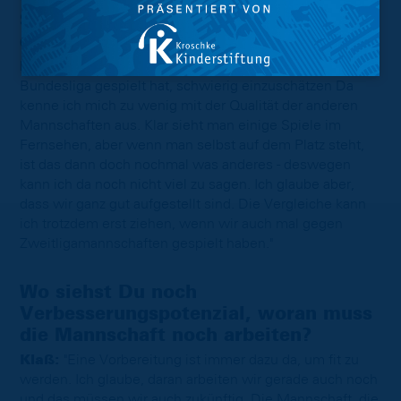
Stärken gegenüber der Konkurrenz in
der 2. Bundesliga?
Klaß:
"Das ist für mich als Spieler, der noch nie in der 2.
Bundesliga gespielt hat, schwierig einzuschätzen Da
kenne ich mich zu wenig mit der Qualität der anderen
Mannschaften aus. Klar sieht man einige Spiele im
Fernsehen, aber wenn man selbst auf dem Platz steht,
ist das dann doch nochmal was anderes - deswegen
kann ich da noch nicht viel zu sagen. Ich glaube aber,
dass wir ganz gut aufgestellt sind. Die Vergleiche kann
ich trotzdem erst ziehen, wenn wir auch mal gegen
Zweitligamannschaften gespielt haben."
Wo siehst Du noch
Verbesserungspotenzial, woran muss
die Mannschaft noch arbeiten?
Klaß:
"Eine Vorbereitung ist immer dazu da, um fit zu
werden. Ich glaube, daran arbeiten wir gerade auch noch
und das müssen wir auch zukünftig. Die Mannschaft, die