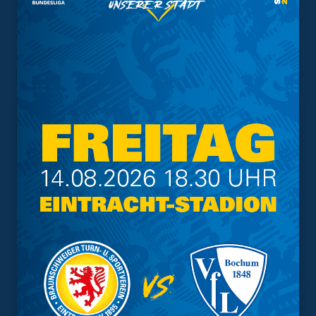
Kindertrikots in den Größen 116 bis 164 sind zum Preis
von 59,95, die Trikots für Erwachsene sind in den
Größen S bis 5XL zum Preis von 69,95 zu erwerben.
Foto: Nina Stiller
Interessant.
Meistgesuchte Themen
Trainingsplan
Vorverkauf
Geschützter Raum
Kader
Tabelle