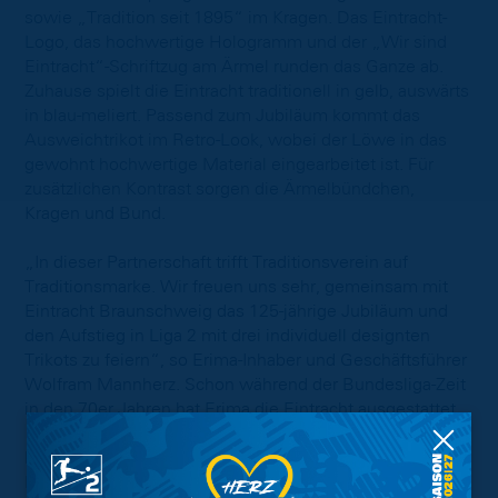
sowie „Tradition seit 1895“ im Kragen. Das Eintracht-
Logo, das hochwertige Hologramm und der „Wir sind
Eintracht“-Schriftzug am Ärmel runden das Ganze ab.
Zuhause spielt die Eintracht traditionell in gelb, auswärts
in blau-meliert. Passend zum Jubiläum kommt das
Ausweichtrikot im Retro-Look, wobei der Löwe in das
gewohnt hochwertige Material eingearbeitet ist. Für
zusätzlichen Kontrast sorgen die Ärmelbündchen,
Kragen und Bund.
„In dieser Partnerschaft trifft Traditionsverein auf
Traditionsmarke. Wir freuen uns sehr, gemeinsam mit
Eintracht Braunschweig das 125-jährige Jubiläum und
den Aufstieg in Liga 2 mit drei individuell designten
Trikots zu feiern“, so Erima-Inhaber und Geschäftsführer
Wolfram Mannherz. Schon während der Bundesliga-Zeit
in den 70er Jahren hat Erima die Eintracht ausgestattet.
Die neuen Trikots sind ab sofort im
Online-Fanshop
der
Löwen sowie im Stadion-Fanshop erhältlich. Die