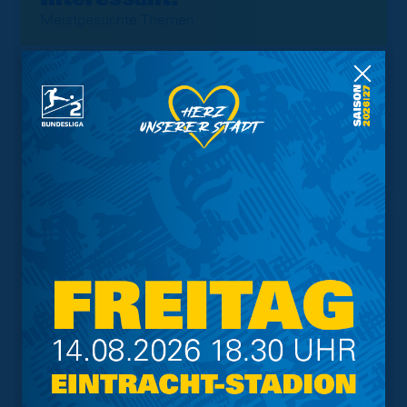
Meistgesuchte Themen
Trainingsplan
Vorverkauf
Geschützter Raum
Kader
Tabelle