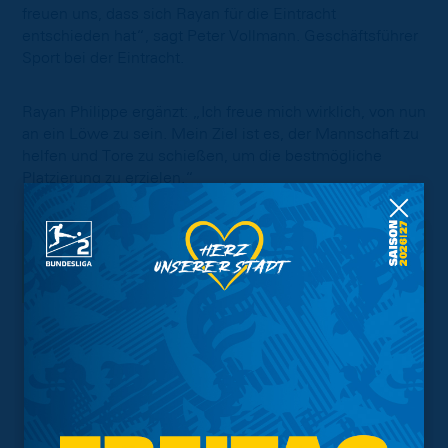
freuen uns, dass sich Rayan für die Eintracht
entschieden hat“, sagt Peter Vollmann. Geschäftsführer
Sport bei der Eintracht.
Rayan Philippe ergänzt: „Ich freue mich wirklich, von nun
an ein Löwe zu sein. Mein Ziel ist es, der Mannschaft zu
helfen und Tore zu schießen, um die bestmögliche
Platzierung zu erzielen.“
Interessant.
Meistgesuchte Themen
Trainingsplan
Vorverkauf
Geschützter Raum
Kader
Tabelle