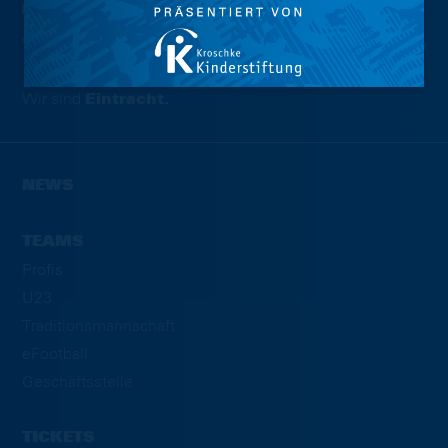
Wir sind
Eintracht.
NEWS
TEAMS
Profis
U23
Traditionsmannschaft
eFootball
Geschäftsstelle
TICKETS