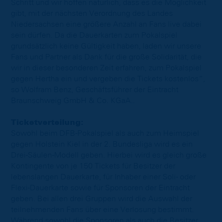
Schritt und wir hoffen natürlich, dass es die Möglichkeit
gibt, mit der nächsten Verordnung des Landes
Niedersachsen eine größere Anzahl an Fans live dabei
sein dürfen. Da die Dauerkarten zum Pokalspiel
grundsätzlich keine Gültigkeit haben, laden wir unsere
Fans und Partner als Dank für die große Solidarität, die
wir in dieser besonderen Zeit erfahren, zum Pokalspiel
gegen Hertha ein und vergeben die Tickets kostenlos“,
so Wolfram Benz, Geschäftsführer der Eintracht
Braunschweig GmbH & Co. KGaA..
Ticketverteilung:
Sowohl beim DFB-Pokalspiel als auch zum Heimspiel
gegen Holstein Kiel in der 2. Bundesliga wird es ein
Drei-Säulen-Modell geben. Hierbei wird es gleich große
Kontingente von je 150 Tickets für Besitzer der
lebenslangen Dauerkarte, für Inhaber einer Soli- oder
Flexi-Dauerkarte sowie für Sponsoren der Eintracht
geben. Bei allen drei Gruppen wird die Auswahl der
teilnehmenden Fans über eine Verlosung bestimmt.
Während sowohl die Sponsoren als auch die Besitzer