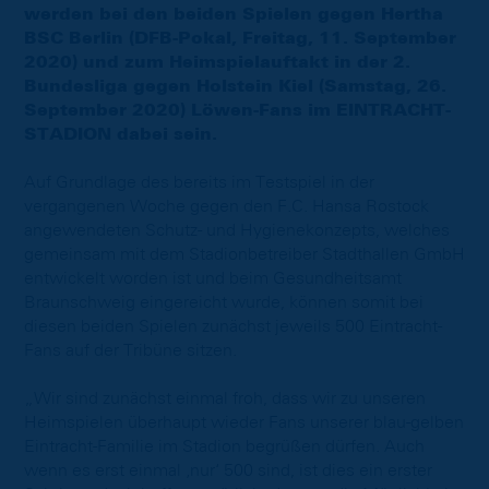
werden bei den beiden Spielen gegen Hertha
BSC Berlin (DFB-Pokal, Freitag, 11. September
2020) und zum Heimspielauftakt in der 2.
Bundesliga gegen Holstein Kiel (Samstag, 26.
September 2020) Löwen-Fans im EINTRACHT-
STADION dabei sein.
Auf Grundlage des bereits im Testspiel in der
vergangenen Woche gegen den F.C. Hansa Rostock
angewendeten Schutz- und Hygienekonzepts, welches
gemeinsam mit dem Stadionbetreiber Stadthallen GmbH
entwickelt worden ist und beim Gesundheitsamt
Braunschweig eingereicht wurde, können somit bei
diesen beiden Spielen zunächst jeweils 500 Eintracht-
Fans auf der Tribüne sitzen.
„Wir sind zunächst einmal froh, dass wir zu unseren
Heimspielen überhaupt wieder Fans unserer blau-gelben
Eintracht-Familie im Stadion begrüßen dürfen. Auch
wenn es erst einmal ‚nur‘ 500 sind, ist dies ein erster