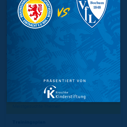
Darüber hinaus sieht das Hygienekonzept
insbesondere die folgenden zentralen Punkte
vor:
Verpflichtendes Tragen eines Mund-Nasen-Schutzes
ist ab Betreten des Stadiongeländes bis zum Erreichen
und beim Verlassen des Platzes zwingend erforderlich
Lückenlose Nachverfolgung von möglichen
Infektionsketten durch Erfassung der Kontaktdaten
aller Besucher
Einhaltung der vorgegebenen Mindestabstände in
allen Zuschauerbereichen des EINTRACHT-STADIONs
Interessant.
Meistgesuchte Themen
Trainingsplan