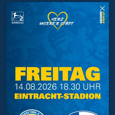
Eintracht-Fans in den vergangenen Wochen uns
gegenüber gezeigt haben. Nun hoffen wir auch in dieser
Situation auf Verständnis. Sowohl uns gegenüber, aber
auch unter den Fans unter den aktuellen
Begebenheiten“, führt Benz weiter aus.
Weitere Informationen zur Ticketverteilung für das erste
Ligaheimspiel gegen Kiel folgen in der kommenden
Woche.
Sowohl im DFB-Pokal als auch in den Ligaspielen
werden die gemeinsam von den Vereinen der
Bundesliga und 2. Bundesliga beschlossenen Vorgaben
umgesetzt, die zunächst bis zum 31. Oktober 2020
vorsehen, dass es keinen Alkohol und keine Stehplätze
in den Stadien geben wird. Zudem wird zunächst bis
zum 31. Dezember 2020 ohne Gästefans gespielt und
jeder Besucher der Heimspiele muss namentlich
registriert sein, um mögliche Infektionsketten
nachvollziehen zu können.