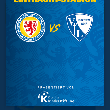
Interessant.
Meistgesuchte Themen
Trainingsplan
Vorverkauf
Geschützter Raum
Kader
Tabelle