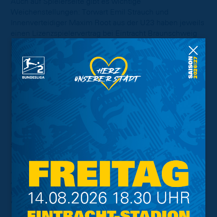
Auch auf Spielerseite gibt es wichtige
Weichenstellungen: Torwart Emil Strauch und
Innenverteidiger Maxim Root aus der U23 haben jeweils
einen Lizenzspielervertrag bei Eintracht Braunschweig
unterschrieben. Beide Talente stammen aus dem
eigenen Nachwuchs und erfüllen die Anforderungen der
DFL-Local-Player-Regelung. Strauch und Root sind
weiterhin fest für die U23-Mannschaft eingeplant.
Gemeinsam mit Justin Duda (aktuell verliehen an SG
Barockstadt Fulda-Lehnerz) und Jona Borsum (aktuell
verliehen an Kickers Offenbach) erfüllt Eintracht
Braunschweig somit die Pflicht, mindestens vier
sogenannte Local Player unter Vertrag zu haben.
Als „Local Player“ gelten Spieler unter 23 Jahren, die im
Alter zwischen 15 und 21 mindestens drei Jahre bei
einem Verein innerhalb des DFB-Systems registriert
waren.