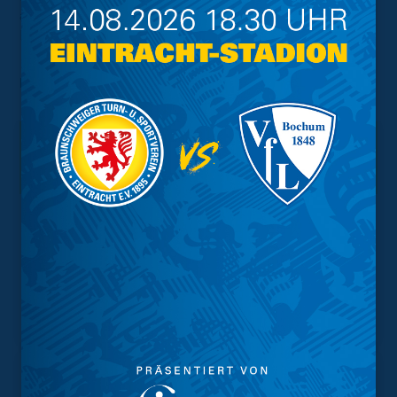
ausgleichen konnte. In diesem Sinne: Auf geht’s,
Löwen!
Foto:
imago images
Interessant.
Meistgesuchte Themen
Trainingsplan
Vorverkauf
Geschützter Raum
Kader
Tabelle