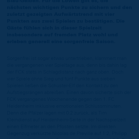
Blau-Gelben. Für die Löwen gilt es, die
nächsten wichtigen Punkte zu sichern und den
zuletzt gezeigten Aufwärtstrend mit vier
Punkten aus zwei Spielen zu bestätigen. Die
Gäste fühlen sich in dieser Spielzeit
insbesondere auf fremden Platz wohl und
erleben generell eine sorgenfreie Saison.
Sorgenfrei ist sogar etwas untertrieben, klammert man
die vergangenen vier Spieltage aus, denn bis dahin lag
der FCK stets in Schlagdistanz nach ganz oben. Doch
vier Spiele ohne Sieg und fünf Punkte aus sieben
Spielen ließen die Schuster-Elf den Kontakt zu den
Aufstiegsrängen abreißen. Einen davon sicherte sich der
FCK vergangenes Wochenende gegen den 1. FC
Heidenheim inklusive emotionalen Schlussminuten.
Denn die Pfälzer lagen mit 0:2 zurück, als Tim
Kleindienst auf Heidenheim-Seite in der Nachspielzeit
einen Elfmeter an den Pfosten setzte. Im direkten
Gegenzug verkürzte Nicolas de Preville auf 1:2, Philipp