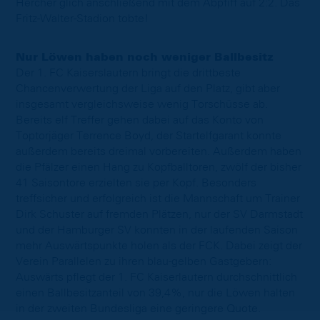
Hercher glich anschließend mit dem Abpfiff auf 2:2. Das
Fritz-Walter-Stadion tobte!
Nur Löwen haben noch weniger Ballbesitz
Der 1. FC Kaiserslautern bringt die drittbeste
Chancenverwertung der Liga auf den Platz, gibt aber
insgesamt vergleichsweise wenig Torschüsse ab.
Bereits elf Treffer gehen dabei auf das Konto von
Toptorjäger Terrence Boyd, der Startelfgarant konnte
außerdem bereits dreimal vorbereiten. Außerdem haben
die Pfälzer einen Hang zu Kopfballtoren, zwölf der bisher
41 Saisontore erzielten sie per Kopf. Besonders
treffsicher und erfolgreich ist die Mannschaft um Trainer
Dirk Schuster auf fremden Plätzen, nur der SV Darmstadt
und der Hamburger SV konnten in der laufenden Saison
mehr Auswärtspunkte holen als der FCK. Dabei zeigt der
Verein Parallelen zu ihren blau-gelben Gastgebern:
Auswärts pflegt der 1. FC Kaiserlautern durchschnittlich
einen Ballbesitzanteil von 39,4%, nur die Löwen halten
in der zweiten Bundesliga eine geringere Quote.