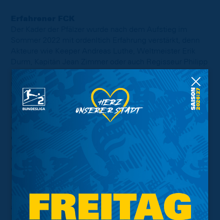
Erfahrener FCK
Der Kader der Pfälzer wurde nach dem Aufstieg im
Sommer 2022 mit ordenltich Erfahrung verstärkt, denn
Akteure wie Keeper Andreas Luthe, Weltmeister Erik
Durm, Kapitän Jean Zimmer oder auch Regisseur Philipp
Klement bewiesen sich allesamt bereits auf höchstem
nationalen und teilweise internationalem Niveau.
Sicherlich einer der Hauptgründe, warum die Lauterer
von Saisonbeginn an nie wirklich Abstiegssorgen
ausgesetzt waren. Auch Trainer Schuster blickt bislang
auf eine erfolgreiche Trainer-Karriere zurück, besonders
erfolgreich wirkte der 55-Jährige in seiner ersten
Amtszeit beim SV Darmstadt 98, die der Fußball-Lehrer
von der 3. Liga in die Bundesliga führte. Im Fußball-
Oberhaus coachte Schuster zudem beim FC Augsburg.
Im Hinspiel der laufenden Saison lautete das Ergebnis
auf dem Betzenberg 1:1-Remis, damals traf Lion
Lauberbach für die Eintracht, ehe Boris Tomiak