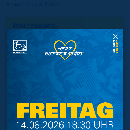
Amazon Music genießen.
Interessant.
Meistgesuchte Themen
Trainingsplan
Vorverkauf
Geschützter Raum
Kader
Tabelle