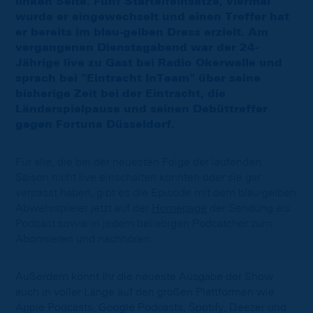
linken Seite. Fünf Startelfeinsätze, viermal
wurde er eingewechselt und einen Treffer hat
er bereits im blau-gelben Dress erzielt. Am
vergangenen Dienstagabend war der 24-
Jährige live zu Gast bei Radio Okerwelle und
sprach bei "Eintracht InTeam" über seine
bisherige Zeit bei der Eintracht, die
Länderspielpause und seinen Debüttreffer
gegen Fortuna Düsseldorf.
Für alle, die bei der neuesten Folge der laufenden
Saison nicht live einschalten konnten oder sie gar
verpasst haben, gibt es die Episode mit dem blau-gelben
Abwehrspieler jetzt auf der
Homepage
der Sendung als
Podcast sowie in jedem beliebigen Podcatcher zum
Abonnieren und nachhören.
Außerdem könnt Ihr die neueste Ausgabe der Show
auch in voller Länge auf den großen Plattformen wie
Apple Podcasts, Google Podcasts, Spotify, Deezer und