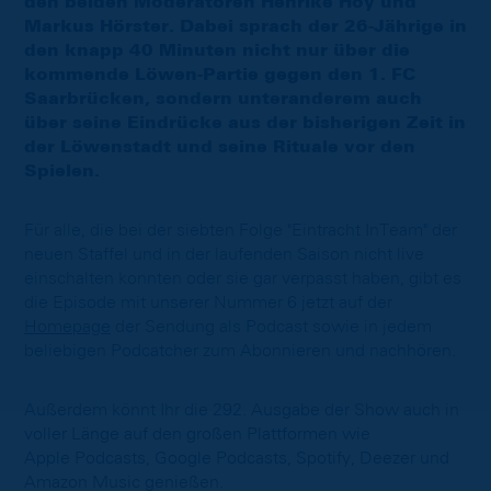
den beiden Moderatoren Henrike Hoy und
Markus Hörster. Dabei sprach der 26-Jährige in
den knapp 40 Minuten nicht nur über die
kommende Löwen-Partie gegen den 1. FC
Saarbrücken, sondern unteranderem auch
über seine Eindrücke aus der bisherigen Zeit in
der Löwenstadt und seine Rituale vor den
Spielen.
Für alle, die bei der siebten Folge "Eintracht InTeam" der
neuen Staffel und in der laufenden Saison nicht live
einschalten konnten oder sie gar verpasst haben, gibt es
die Episode mit unserer Nummer 6 jetzt auf der
Homepage
der Sendung als Podcast sowie in jedem
beliebigen Podcatcher zum Abonnieren und nachhören.
Außerdem könnt Ihr die 292. Ausgabe der Show auch in
voller Länge auf den großen Plattformen wie
Apple Podcasts, Google Podcasts, Spotify, Deezer und
Amazon Music genießen.