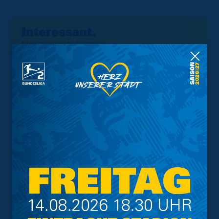
Interessant.
Meistgesuchte Themen
Trainingsplan
Vorverkauf
Geschützter Raum
Kader
Tabelle