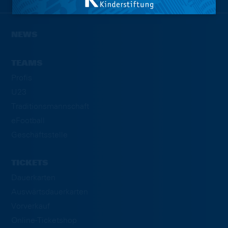
NEWS
TEAMS
Profis
U23
Traditionsmannschaft
eFootball
Geschäftsstelle
TICKETS
Dauerkarten
Auswärtsdauerkarten
Vorverkauf
Online-Ticketshop