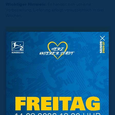
Wichtiger Hinweis:
Es handelt sich um eine
Vorbestellung, Lieferung erfolgt voraussichtlich in drei
Wochen.
Interessant.
Meistgesuchte Themen
Trainingsplan
Vorverkauf
Geschützter Raum
Kader
Tabelle