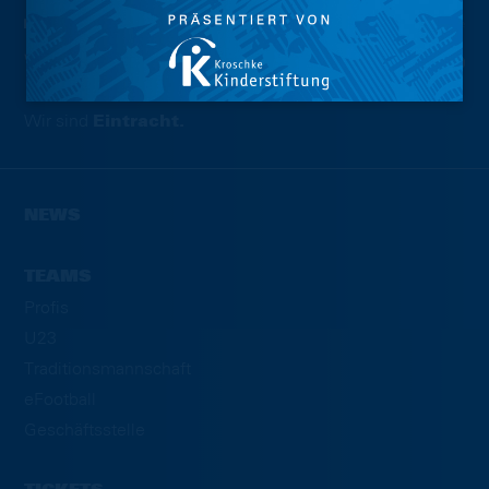
Wir sind
Eintracht.
NEWS
TEAMS
Profis
U23
Traditionsmannschaft
eFootball
Geschäftsstelle