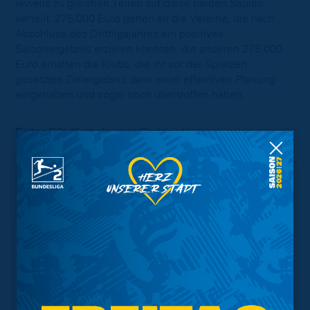
jeweils zu gleichen Teilen auf diese beiden Säulen
verteilt. 275.000 Euro gehen an die Vereine, die nach
Abschluss des Drittligajahres ein positives
Saisonergebnis erzielen konnten, die anderen 275.000
Euro erhalten die Klubs, die ihr vor der Spielzeit
gesetztes Zielergebnis dank einer effektiven Planung
eingehalten und sogar noch übertroffen haben.
Foto:
DFL/Getty Images/Coddou H.
Interessant.
Meistgesuchte Themen
Trainingsplan
Vorverkauf
Geschützter Raum
Kader