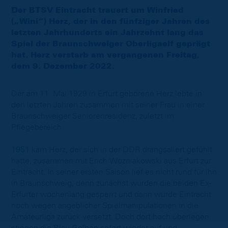
Der BTSV Eintracht trauert um Winfried
(„Wini“) Herz, der in den fünfziger Jahren des
letzten Jahrhunderts ein Jahrzehnt lang das
Spiel der Braunschweiger Oberligaelf geprägt
hat. Herz verstarb am vergangenen Freitag,
dem 9. Dezember 2022.
Der am 11. Mai 1929 in Erfurt geborene Herz lebte in
den letzten Jahren zusammen mit seiner Frau in einer
Braunschweiger Seniorenresidenz, zuletzt im
Pflegebereich.
1951 kam Herz, der sich in der DDR drangsaliert gefühlt
hatte, zusammen mit Erich Wozniakowski aus Erfurt zur
Eintracht. In seiner ersten Saison lief es nicht rund für ihn
in Braunschweig, denn zunächst wurden die beiden Ex-
Erfurter wochenlang gesperrt und dann wurde Eintracht
noch wegen angeblicher Spielmanipulationen in die
Amateurliga zurück versetzt. Doch dort hoch überlegen
stiegen die Blau-Gelben sofort wieder auf und