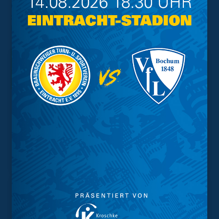
Unser Foto zeigt ihn links bei seinem letzten Besuch im
Stadion Ende 2018 mit Eintrachts Rekordnationalspieler
Horst Wolter.
Interessant.
Meistgesuchte Themen
Trainingsplan
Vorverkauf
Geschützter Raum
Kader
Tabelle