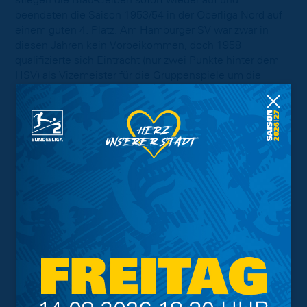
beendeten die Saison 1953/54 in der Oberliga Nord auf
einem guten 4. Platz. Am Hamburger SV war zwar in
diesen Jahren kein Vorbeikommen, doch 1958
qualifizierte sich Eintracht (nur zwei Punkte hinter dem
HSV) als Vizemeister für die Gruppenspiele um die
Deutsche Meisterschaft.
Bis 1961 stand Herz, der 36 Jahre lang in Braunschweig
bei der Deutschen Bank beschäftigt war, in 157
Oberligaspielen für die Löwen auf dem Platz und erzielte
dabei 49 Tore. Er hielt es stets für ein großes Glück, dass
er so lange gemeinsam mit seiner Frau in der
Seniorenresidenz leben konnte.
Eintracht verneigt sich vor seinem früheren
Mannschaftskapitän „Wini“ Herz, der seine aktive Zeit
einmal so zusammengefasst hat: "Es gab viel mehr
Kameradschaft und Geld spielte noch kaum eine Rolle".
Ruhe in Frieden, "Wini"!