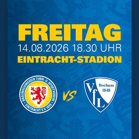
Interessant.
Meistgesuchte Themen
Trainingsplan
Vorverkauf
Geschützter Raum
Kader
Tabelle