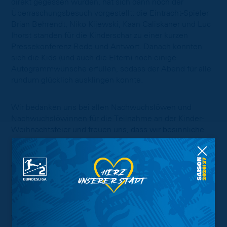
direkt gegessen wurden, hat sich dann noch der
Überraschungsbesuch vorgestellt: die Eintracht-Spieler
Brian Behrendt, Niko Kijewski, Kaan Caliskaner und Luc
Ihorst standen für die Kinderschar zu einer kurzen
Pressekonferenz Rede und Antwort. Danach konnten
sich die Kids (und auch die Eltern) noch einige
Autogrammwünsche erfüllen, sodass der Abend für alle
rundum glücklich ausklingen konnte.
Wir bedanken uns bei allen Nachwuchslöwen und
Nachwuchslöwinnen für die Teilnahme an der Kinder-
Weihnachtsfeier und freuen uns, dass wir besinnliche
Stunden zusammen verbringen konnten.
Wir bedanken uns bei den Partnern und Unterstützern
dieser Weihnachtsfeier: der Paritätische Braunschweig,
Zwergenlunch GmbH und SQR Rechtsanwälte GbR.
Vielen Dank und frohe Weihnachten!