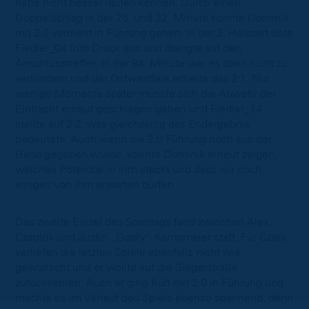
hätte nicht besser laufen können. Durch einen
Doppelschlag in der 25. und 32. Minute konnte Dominik
mit 2:0 verdient in Führung gehen. In der 2. Halbzeit übte
Fiedler_04 früh Druck aus und drängte auf den
Anschlusstreffer. In der 84. Minute war es dann nicht zu
verhindern und der Ostwestfale erzielte das 2:1. Nur
wenige Momente später musste sich die Abwehr der
Eintracht erneut geschlagen geben und Fiedler_14
stellte auf 2:2, was gleichzeitig das Endergebnis
bedeutete. Auch wenn die 2:0 Führung noch aus der
Hand gegeben wurde, konnte Dominik erneut zeigen,
welches Potenzial in ihm steckt und dass wir noch
einiges von ihm erwarten dürfen.
Das zweite Einzel des Spieltags fand zwischen Alex
Czaplok und Justin „Godly“ Kampmeier statt. Für Czapi
verliefen die letzten Spiele ebenfalls nicht wie
gewünscht und er wollte auf die Siegerstraße
zurückkehren. Auch er ging früh mit 2:0 in Führung und
machte es im Verlauf des Spiels ebenso spannend, denn