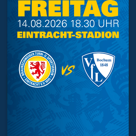
Somit steht am Ende ein verdienter 7:1-Erfolg und der
zweite Sieg in Folge für unsere eLöwen zu Buche.
Nun hat die Mannschaft erst einmal eine Pause, denn in
der kommenden Woche findet aufgrund der englischen
Woche in der 1. und 2. Bundesliga kein VBL-Spieltag
statt. Weiter geht es dann am 23. Dezember um 18 Uhr
mit dem Spiel gegen den Hamburger SV.
Interessant.
Meistgesuchte Themen
Trainingsplan
Vorverkauf
Geschützter Raum
Kader