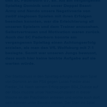
den SC Paderborn 07, an. Als am vergangenen
Spieltag Dominik und unser Doppel Beast-
Army und Nando unsere Negativserie von
zwölf sieglosen Spielen mit ihren Erfolgen
beenden konnten, war die Erleichterung all
unseren Spielern und dem Trainer anzusehen.
Selbstvertrauen und Motivation waren zurück.
Auch der SC Paderborn konnte am
vergangenen Spieltag einen Achtungserfolg
erzielen, als man den VfL Wolfsburg mit 7:1
besiegte. Somit war unseren Jungs bewusst,
dass auch hier keine leichte Aufgabe auf sie
warten würde.
Der Startschuss in den Spieltag erfolgte mit dem Spiel
von Dominik an der PS4 gegen Lucas Fiedler alias
Fiedler_14. Nach seinem Erfolg gegen B04_Dubzje auf
der Xbox musste unser Nachwuchstalent in dieser
Woche an der PlayStation antreten und wollte auch dort
sein Können unter Beweis stellen. Der Start ins Spiel