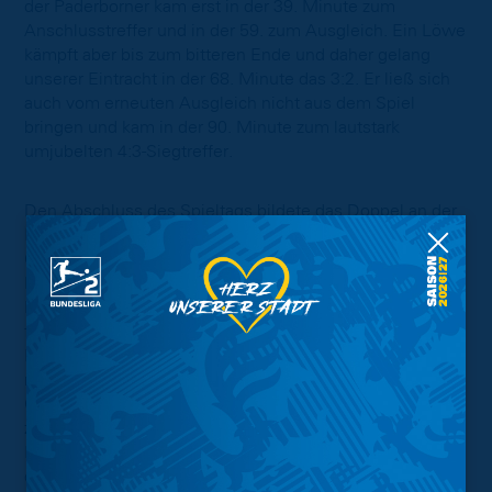
der Paderborner kam erst in der 39. Minute zum
Anschlusstreffer und in der 59. zum Ausgleich. Ein Löwe
kämpft aber bis zum bitteren Ende und daher gelang
unserer Eintracht in der 68. Minute das 3:2. Er ließ sich
auch vom erneuten Ausgleich nicht aus dem Spiel
bringen und kam in der 90. Minute zum lautstark
umjubelten 4:3-Siegtreffer.
Den Abschluss des Spieltags bildete das Doppel an der
PS4. In veränderter Aufstellung traten Beast-Army und
Czapi gegen Wildstyler und Godly an. Da aller guten
Dinge drei sind, ging auch unser Doppel mit 2:0 in
Führung. Allerdings übte der SCP nach dem 2:0 wieder
früh Druck aus und kam im direkten Gegenzug in der 64.
Minute zum Anschlusstreffer. Die Sorge eines
möglichen Ausgleichs stieg, doch Beast-Army und
Czapi, welche zuvor noch nie als Doppel
zusammengespielt hatten, erfüllten ihre Aufgabe mit
Bravour und konnten das Spiel in der 83. Minute mit
dem 3:1 endgültig entscheiden.