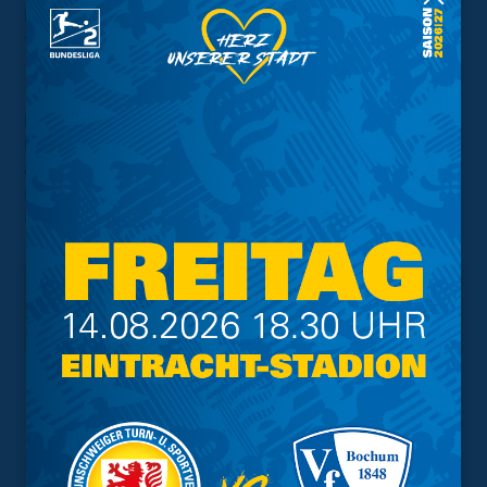
Das neue Auswärtstrikot sowie das Ausweichtrikot
werden in den nächsten Wochen vorgestellt.
„Löwen kämpfen, Löwen beißen… Löwen sind mutig!“
lautet der Slogan zum neuen Heimtrikot für die
kommende Saison. Genau dies sollen unsere Jungs
auch auf dem Rasen mit dem neuen Dress
repräsentieren, mit Willen und Einsatz zum
Klassenerhalt!
Interessant.
Meistgesuchte Themen
Trainingsplan
Vorverkauf
Geschützter Raum
Kader