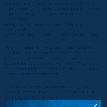
Durch die "DRYCELL" Technologie von PUMA mit
ihrer Feuchtigkeitsregulierung besitzt das Material bei
jeder Wetterlage ein angenehm trockenes
Tragegefühl.
Das Trikot wurde aus recycelten Materialien
hergestellt
Die Ärmel sind mit einem blauen Streifen abgerundet
Unser Heimtrikot können ab sofort in den Größen S bis
3XL für 74,95 Euro und in den Größen 92 bis 176 für
64,95 Euro im Online-Shop vorbestellt werden. Zum
ersten Saisonspiel gegen den Hamburger SV soll das
Trikot dann auch im stationären Verkauf und in unserem
Stadion-Fanshop erhältlich sein.
Erstmals werden die Profis das neue Jersey beim
heutigen Testspiel gegen Union Berlin (Anpfiff 18 Uhr,
EINTRACHT-STADION) tragen.