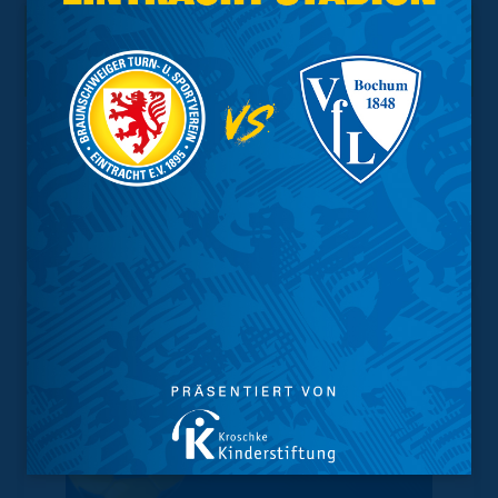
Interessant.
Meistgesuchte Themen
Trainingsplan
Vorverkauf
Geschützter Raum
Kader
Tabelle