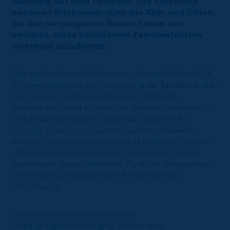
Hamburg auf dem Fahrplan! Die durchweg
positiven Rückmeldungen der Kids und Eltern
bei den vergangenen Reisen haben uns
bestärkt, diese besonderen Familienfahrten
verstetigt anzubieten.
Wie bei den Auswärtsfahrten von Eintracht4Kids üblich
ist, übernehmen wir die Verpflegung der Teilnehmenden
in Eigenregie, sodass bereits um 5.30 Uhr die
Geschäftsstelle der Eintracht zur Brötchen-Manufaktur
umfunktioniert wurde – knappe 400 Brötchen für
hungrige Löwen und Löwinnen wollten vorbereitet
werden! Das leibliche Wohl aller Mitfahrenden und das
„Blau-Gelbe-Rundum-Sorglos“ Paket gehört zu den
elementaren Bestandteilen der Fahrt und charakterisiert
die familiäre Atmosphäre aller Teilnehmenden
hervorragend.
Vollgepackt mit diversen weiteren
Verpflegungsutensilien ging es dann zum