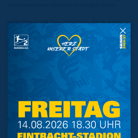
und unsere Löwen hoffentlich zum Sieg zu brüllen.
Vielen Dank an alle Kids und Familien, die bei dieser
Fahrt dabei waren! Es herrschte wie immer eine tolle
familiäre Atmosphäre über den gesamten Tag und der
Austausch untereinander ist wirklich hervorragend. Die
Leidenschaft und Reisefreudigkeit der jüngsten
Eintracht-Fans ist für uns immer wieder herzerwärmend
(die jüngsten Kids waren gerade einmal fünf Jahre alt)
und es erfüllt uns mit Stolz und Freude, gemeinsam mit
euch die ersten Erfahrungen in einem Fußballstadion
begleiten zu dürfen!
Darüber hinaus nochmal einen großen Dank an alle
beteiligten Helfer und Helferinnen aus dem Kids-Club,
der DB Regio, der AG FanReisen und dem
Ordnungsdienst für eine erneut rundum gelungene Fahrt
mit weiterem Wiederholungsbedarf!