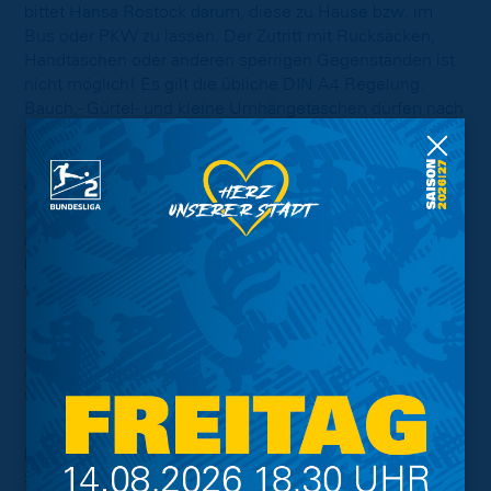
bittet Hansa Rostock darum, diese zu Hause bzw. im
Bus oder PKW zu lassen. Der Zutritt mit Rucksäcken,
Handtaschen oder anderen sperrigen Gegenständen ist
nicht möglich! Es gilt die übliche DIN A4 Regelung.
Bauch,- Gürtel- und kleine Umhängetaschen dürfen nach
vorheriger Kontrolle mitgenommen werden.
Verpflegung
Im Gästebereich werden normales Vollbier und
alkoholfreie Getränke ausgeschenkt. Es kann sowohl in
bar als auch mit Karte bezahlt werden. Die Mitnahme
von Speisen und Getränken ist nicht erlaubt.
Alkoholkontrollen
Achtung: Offensichtlich alkoholisierten Personen wird
vom Ordnungsdienst der Zugang zum Stadion verwehrt.
Info für Personen mit Stadionverbot
Stadionverbotler können sich vor dem Gästeeingang