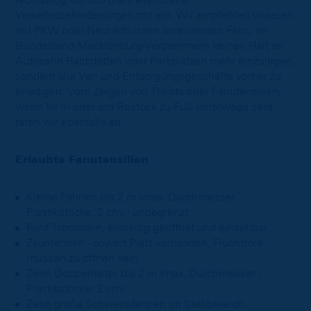
rechtzeitig los und plant eventuelle
Verkehrsbehinderungen mit ein. Wir empfehlen unseren
mit PKW oder Neunerbussen anreisenden Fans, im
Bundesland Mecklenburg-Vorpommern keinen Halt an
Autobahn-Raststätten oder Parkplätzen mehr einzulegen,
sondern alle Ver- und Entsorgungsgeschäfte vorher zu
erledigen. Vom Zeigen von Trikots oder Fanutensilien,
wenn Ihr in oder um Rostock zu Fuß unterwegs seid,
raten wir ebenfalls ab.
Erlaubte Fanutensilien
Kleine Fahnen bis 2 m (max. Durchmesser
Plastikstöcke: 2 cm) - unbegrenzt
Fünf Trommeln, einseitig geöffnet und einsehbar
Zaunfahnen - soweit Platz vorhanden, Fluchttore
müssen zu öffnen sein
Zehn Doppelhalter bis 2 m (max. Durchmesser -
Plastikstöcke: 2 cm)
Zehn große Schwenkfahnen im Stehbereich