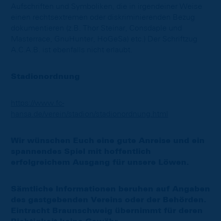
Aufschriften und Symboliken, die in irgendeiner Weise
einen rechtsextremen oder diskriminierenden Bezug
dokumentieren (z.B. Thor Steinar, Consdaple und
Masterrace, GnuHunter, HoGeSa) etc.) Der Schriftzug
A.C.A.B. ist ebenfalls nicht erlaubt.
Stadionordnung
https://www.fc-
hansa.de/verein/stadion/stadionordnung.html
Wir wünschen Euch eine gute Anreise und ein
spannendes Spiel mit hoffentlich
erfolgreichem Ausgang für unsere Löwen.
Sämtliche Informationen beruhen auf Angaben
des gastgebenden Vereins oder der Behörden.
Eintracht Braunschweig übernimmt für deren