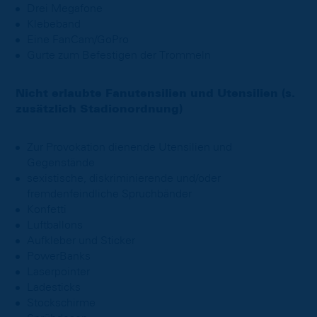
Drei Megafone
Klebeband
Eine FanCam/GoPro
Gurte zum Befestigen der Trommeln
Nicht erlaubte Fanutensilien und Utensilien (s.
zusätzlich Stadionordnung)
Zur Provokation dienende Utensilien und
Gegenstände
sexistische, diskriminierende und/oder
fremdenfeindliche Spruchbänder
Konfetti
Luftballons
Aufkleber und Sticker
PowerBanks
Laserpointer
Ladesticks
Stockschirme