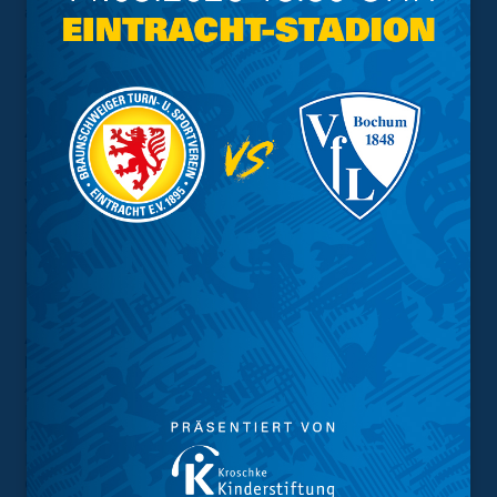
aufhalten.
Anreise und Parkmöglichkeiten
Anreise mit der Bahn
Nach der Ankunft am Rostocker Hauptbahnhof werden
alle bahnanreisenden Gästefans gebeten, sich auf den
Vorplatz am Ausgang „Süd“ zu begeben. Dort stehen
Shuttlebusse bereit, die Euch ab 13 Uhr kostenlos zum
Ostseestadion sowie nach dem Spiel zurück zum
Hauptbahnhof befördern.
Anreise und Parkplätze für Reisebusse,
Neunerbusse und PKW
Am Stadion und im Stadionumfeld stehen keinerlei
Parkmöglichkeiten für Gästefans zur Verfügung! Eine
kostenlose und gesicherte Parkmöglichkeit für
Reisebusse und individuell mit dem Pkw anreisende
Gäste ist ausschließlich auf dem Parkplatz Albrecht-