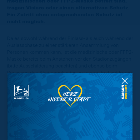
medizinischen oder FFP2-Maske befreit sind,
tragen Visiere oder einen alternativen Schutz.
Ein Zutritt ohne entsprechenden Schutz ist
nicht möglich.
Da es sowohl während der Einlass- als auch während der
Auslassphase zu einer stärkeren Ansammlung von
Personen kommen kann, ist die medizinische oder FFP2-
Maske bereits beim Anstehen vor den Stadionzugängen
(bitte Ausschilderung beachten) und ebenso beim
Verlassen des Stadiongeländes zu tragen. Erst auf Euren
Sitzplätzen dürft Ihr Eure medizinische oder FFP2-Maske
abnehmen. Sobald Ihr Euren Sitzplatz auch nur
vorübergehend verlasst, ist die medizinische oder FFP2-
Maske wieder zu tragen! Dies gilt insbesondere für die
Nutzung der Sanitäranlagen.
Im Stehplatzbereich ist durchgehend auch während des
Spiels ein Mund-Nasenschutz (medizinische Maske oder
FFP2) zu tragen.