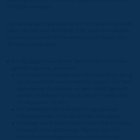
zukünftig bis zu 8.175 Fans die Spiele im EINTRACHT-
STADION verfolgen.
Die wichtigsten organisatorischen Hinweise für Sonntag
haben wir hier noch einmal für Euch zusammengestellt.
Bitte lest Euch auch die Fan-Infos und die Regeln zum
3G-Status genau durch.
Die
3G-Regel
muss für den Stadionzutritt erfüllt sein
(geimpft, getestet, genesen).
Der Antigen-Schnelltest oder PCR-Test ist nur gültig
von einer offiziell anerkannten Teststation. Der Test
darf maximal 24 Stunden vor dem Abpfiff gemacht
werden. Frühester Termin ist also am Freitag, dem
27. August um 16 Uhr.
Ein Selbsttest oder eine Bescheinigung eines
Arbeitgebertests ist für den Einlass nicht gültig.
Hinterlegt das Ergebnis bitte in einer App (CovPass,
Luca-App, CoronaWarn-App, PassGo.App) oder
druckt Euch das Ergebnis aus und haltet einen