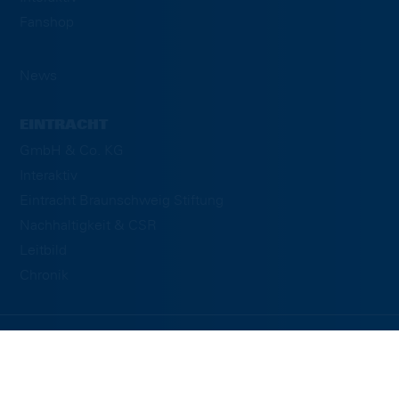
Fanshop
News
EINTRACHT
GmbH & Co. KG
Interaktiv
Eintracht Braunschweig Stiftung
Nachhaltigkeit & CSR
Leitbild
Chronik
© EINTRACHT.COM 2020
powered by