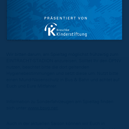
Landesverordnung, einzuhalten. Nutzt bitte regelmäßig
die aufgestellten Handdesinfektionsspender und wahrt
die Nies- und Hustenetikette. Echte Löwen geben auf ihr
Rudel Acht!
6. Anreise
Wir bitten darum, am Spieltag möglichst frühzeitig zum
EINTRACHT-STADION anzureisen. Solltet Ihr den ÖPNV
nutzen, beachtet bitte die dort geltenden
Hygienebestimmungen und setzt diese um. Nutzt bitte
einen Mund-Nasenschutz in Bus & Bahn und achtet auf
Euch und Eure Mitfahrer.
Information zu Sonderfahrzeugen am Spieltag finden
sich unter
www.bsvg.net
.
Auch in der aktuellen Saison können wir Euch in