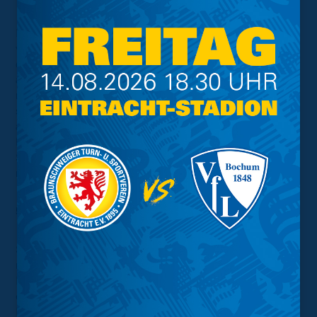
Ein kurzer Hinweis für die Praxis: Während dem Verzehr
von Speisen oder Getränken oder beim Rauchen kann
die medizinische oder FFP2-Maske natürlich temporär
abgenommen werden. Achtet bitte aber darauf, dass Ihr
möglichst nicht im Gehen raucht, esst oder trinkt,
sondern die medizinische oder FFP2-Maske nur
abnehmt, wenn ihr steht bzw. auf Eurem Sitzplatz sitzt.
Nur wenn wir uns alle daran halten, ist ein gemeinsames
Stadionerlebnis mit der gesamten Löwen-Familie in
naher Zukunft wieder möglich!
5. Allgemeine Abstands- und Hygieneregeln
Sowohl auf als auch rund um das Stadiongelände ist
nach Möglichkeit der Mindestabstand von 1,5 Metern zu
Personen, mit denen Ihr nicht zusammenlebt bzw.
entsprechend den Regelungen zu
Kontaktbeschränkungen nach der aktuell gültigen