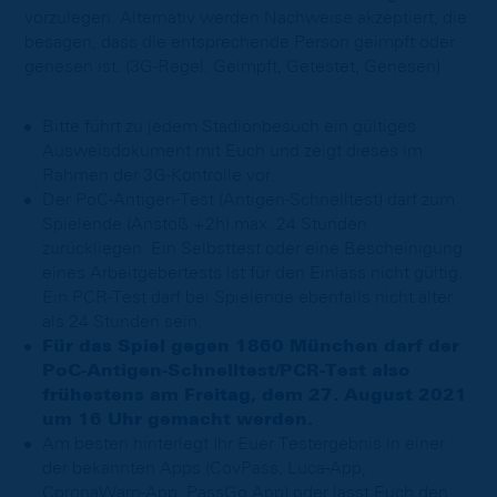
vorzulegen. Alternativ werden Nachweise akzeptiert, die
besagen, dass die entsprechende Person geimpft oder
genesen ist. (3G-Regel: Geimpft, Getestet, Genesen)
Bitte führt zu jedem Stadionbesuch ein gültiges
Ausweisdokument mit Euch und zeigt dieses im
Rahmen der 3G-Kontrolle vor.
Der PoC-Antigen-Test (Antigen-Schnelltest) darf zum
Spielende (Anstoß +2h) max. 24 Stunden
zurückliegen. Ein Selbsttest oder eine Bescheinigung
eines Arbeitgebertests ist für den Einlass nicht gültig.
Ein PCR-Test darf bei Spielende ebenfalls nicht älter
als 24 Stunden sein.
Für das Spiel gegen 1860 München darf der
PoC-Antigen-Schnelltest/PCR-Test also
frühestens am Freitag, dem 27. August 2021
um 16 Uhr gemacht werden.
Am besten hinterlegt Ihr Euer Testergebnis in einer
der bekannten Apps (CovPass, Luca-App,
CoronaWarn-App, PassGo.App) oder lasst Euch den