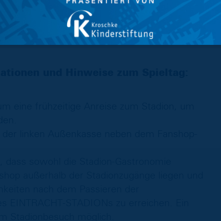
em Ordnungsdienst vorzuzeigen.
 Pfandbecher dem Namenserhalt des
mationen und Hinweise zum Spieltag:
 um eine frühzeitige Anreise zum Stadion, um
den.
an der linken Außenkasse neben dem Fanshop-
n, dass sowohl die Stadion-Gastronomie
shop außerhalb der Stadionzugänge liegen und
chkeiten nach dem Passieren der
des EINTRACHT-STADIONs zu erreichen. Ein
em Stadionbesuch möglich.