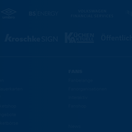
FANS
en
Fanbelange
auerkarten
Fanorganisationen
f
Interaktiv
cketshop
Fanshop
ngebote
ketbörse
News