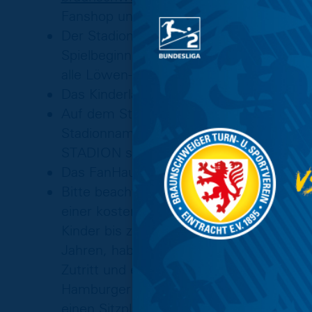
Fanshop und an der Konzertkasse im Schl
Der Stadion-Fanshop der Eintracht öffn
Spielbeginn geöffnet. Nach dem Schlussp
alle Löwen-Fans.
Das Kinderland ist am Spieltag geöffnet
Auf dem Stadion-Vorplatz findet Ihr eine
Stadionnamens. Werde auch Du Namensr
STADION seinen schönen Namen behalten
Das FanHaus ist ebenfalls wieder ab 11.
Bitte beachtet auch, dass jedes Kind (ab
einer kostenpflichtigen Eintrittskarte o
Kinder bis zum Ende des 7. Lebensjahres,
Jahren, haben in Begleitung eines Erwach
Zutritt und erhalten nach Vorlage eine
Hamburger Straße eine Schosskarte. Mit
einen Sitzplatz für das Kind. Der gültig