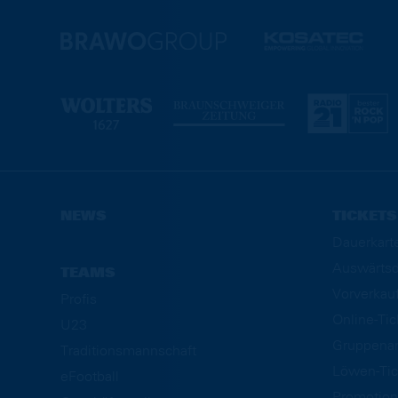
NEWS
TICKETS
Dauerkart
Auswärtsd
TEAMS
Vorverkau
Profis
Online-Ti
U23
Gruppena
Traditionsmannschaft
Löwen-Tic
eFootball
Promotion