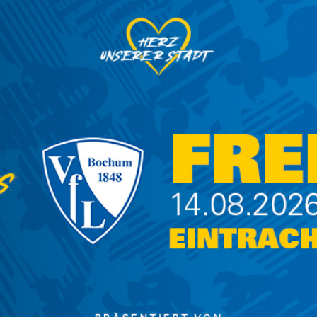
oss erhältlich.
et am Spieltag um 10 Uhr und hat bis zum
fiff öffnet der Shop ebenfalls noch einmal für
n Info-Stand für den Erhalt unseres
etter und helfe uns so, dass das EINTRACHT-
 kann. Alle Infos dazu findest Du
hier
.
30 Uhr geöffnet.
 0 Jahre) eine Zutrittsberechtigung in Form
der einer kostenlosen Schosskarte benötigt.
 d.h. bis zu einem Alter von einschließlich 6
senen mit gültiger Eintrittskarte kostenfreien
s Altersnachweises am Kassenhaus an der
 einer Schosskarte besteht kein Anspruch auf
e Nachweis über das Alter des Kindes ist am