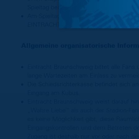
Spieltag beim Einlass unaufgefordert d
Am Spieltag kommen alle gespendeten
EINTRACHT-STADIONs zugute.
Allgemeine organisatorische Infor
Eintracht Braunschweig bittet alle Fans
lange Wartezeiten am Einlass zu vermei
Die Schiedsrichterkasse befindet sich 
Eingang am Kubus.
Eintracht Braunschweig weist darauf hi
„Wahre Liebe“ als auch der Stadion-Fan
es keine Möglichkeit gibt, diese Räumli
Eingangskontrollen und dem Betreten 
Zugang ist deshalb nur vor oder nach d