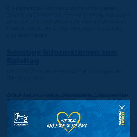
Die Becherpfand-Sammlung übernimmt an diesem
Spieltag die
Eintracht Braunschweig Stiftung
. Von jedem
gespendeten Becher geht das Pfand an die zahlreichen
Projekte, die von der Eintracht Braunschweig Stiftung
organisiert werden.
Sonstige Informationen zum
Spieltag
Um 17.30 Uhr findet hinter Block 7 ein Einsingen der
Ultrá-Szene statt.
Alle Infos zu unserer Meldestelle “Geschützter
Raum”
0531 23 23 067
Unsere anonyme Anlaufstelle bei jeglichen Formen
diskriminierenden, gewalttätigen oder belästigenden
Verhalten sowie von sexuellen Übergriffen.
Am Haupteingang wird ein verändertes Verfahren