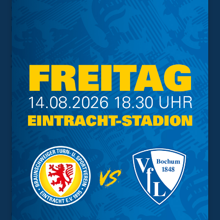
getestet. Nach dem Ticketcheck sind Schleusen
aufgebaut. Damit wird sichergestellt, dass alle Fans
beim Betreten des Stadiongeländes kontrolliert werden.
Frauen
werden dabei von Ordnerinnen abgetastet.
Männer
können die Schleusen aufgrund der
vorgelagerten Kontrolle passieren.
Öffnungszeiten rund um das
EINTRACHT-STADION
Fanshop: 15 Uhr (Infos zum Feiertag)
FanHaus: 16 Uhr
Gastronomie “Wahre Liebe”
: 11.30 Uhr
Alle Infos zum Verweilen am FanHaus vor und nach dem
Spiel
Geöffnete Infostände hinter der