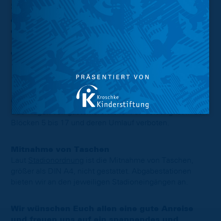
Südkurve
Infostand der
Fanabteilung
des BTSV e.V.
Verkaufsstand Ultrà-Szene sowie der Infostand
„Braunschweiger Land“ zwischen Block 8 und 9
Fanwagen des
FanRat Braunschweig e.V.
und der
Blau-Gelben Hilfe
ab zwei Stunden bis 30 Minuten vor
Anpfiff gegenüber dem FanHaus
Gasterkenntliche Fankleidung
Das Tragen von gasterkenntlicher Fankleidung ist in den
Blöcken 5 bis 17 und deren Umlauf verboten.
Mitnahme von Taschen
Laut
Stadionordnung
ist die Mitnahme von Taschen,
größer als DIN A4, nicht gestattet. Abgabestationen
bieten wir an den jeweiligen Stadioneingängen an.
Wir wünschen Euch allen eine gute Anreise
und freuen uns auf ein spannendes und