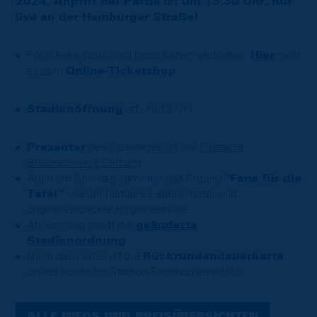
2024. Anpfiff der Partie ist um 13.30 Uhr, nur
live an der Hamburger Straße!
Für dieses Spiel sind noch Karten verfügbar.
Hier
geht
es zum
Online-Ticketshop
.
Stadionöffnung
ist um 12 Uhr.
Presenter
des Spieltages ist die
Eintracht
Braunschweig Stiftung
.
Auch am Sonntag sammelt das Projekt
"Fans für die
Tafel”
wieder haltbare Lebensmittel und
originalverpackte Hygieneartikel.
Ab Sonntag greift die
geänderte
Stadionordnung
.
Nach dem Spiel ist die
Rückrundendauerkarte
online sowie im Stadion-Fanshop erhältlich.