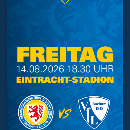
Braunschweig am FanHaus (Eingang Rheingoldstraße)
zur Einstimmung auf das Spiel auf ein Getränk zu fairen
Preisen ein. Die dort erworbenen Pfandbecher dürfen in
das EINTRACHT-STADION mitgenommen und dort
abgegeben werden.
Öffnungszeiten Fanshop
Der Stadion-Fanshop hat von 10 Uhr bis Spielbeginn und
bis ca. eine Stunde nach Spielende geöffnet.
Infostand Fanabteilung
Vor dem FanHaus wird über die eigene Fanabteilung
informiert.
Verkaufsstand Ultrá-Szene
Der Standort ist zwischen Block 7 und 8.
Fanwagen des FanRat Braunschweig e.V. und