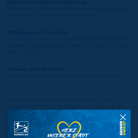
Gasterkenntliche Fankleidung
Das Tragen von gasterkenntlicher Fankleidung ist in den
Blöcken 5-17 und deren Umlauf verboten.
Mitnahme von Taschen
Die Mitnahme von Taschen, größer als DIN A4, ist nicht
gestattet. Abgabestationen bieten wir an den jeweiligen
Stadioneingängen an.
Speisen und Getränke
Die Stadion-Gastronomie „Wahre Liebe“ öffnet um
11.30 Uhr.
Beim Speisen-Stand gegenüber von Block 13 sind
kindgerechte Menüs und Angebote erhältlich. Dieses
Angebot ist explizit und ausschließlich für unsere jungen
Fans vorgesehen.
Ab ca. 11.30 Uhr lädt das AWO-Fanprojekt