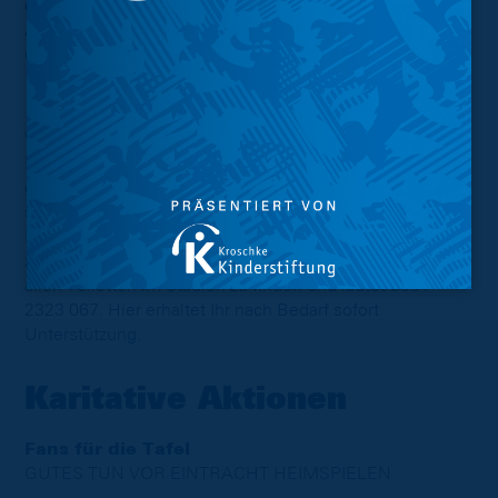
der Blau-Gelben Hilfe
Ab zwei Stunden bis 30 Minuten vor Anpfiff gegenüber
dem FanHaus.
“Geschützter Raum”
Wie bei jedem Heimspiel steht am Spieltag allen
Personen, die von jeglichen Formen diskriminierenden,
gewalttätigen oder belästigenden Verhalten sowie von
sexuellen Übergriffen betroffen sind, neben der
Kontaktaufnahme mit den Ordnern, eine Notfallnummer
zur Verfügung. Die Nummer ist mittels QR-Codes auf
allen Toiletten im Stadion zu finden und lautet 0531
2323 067. Hier erhaltet Ihr nach Bedarf sofort
Unterstützung.
Karitative Aktionen
Fans für die Tafel
GUTES TUN VOR EINTRACHT HEIMSPIELEN