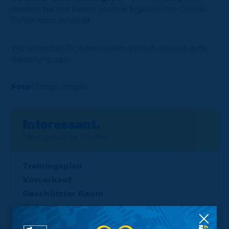
Keepers hat das bereits positive Ergebnis des Corona-
Schnelltests bestätigt.
Wir wünschen Dir einen milden Verlauf und eine gute
Besserung, Jasi!
Foto:
imago images
Interessant.
Meistgesuchte Themen
Trainingsplan
Vorverkauf
Geschützter Raum
Kader
Tabelle