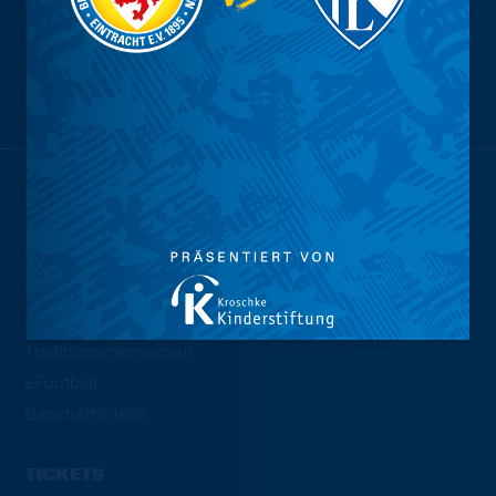
Wir sind
Eintracht.
NEWS
TEAMS
Profis
U23
Traditionsmannschaft
eFootball
Geschäftsstelle
TICKETS