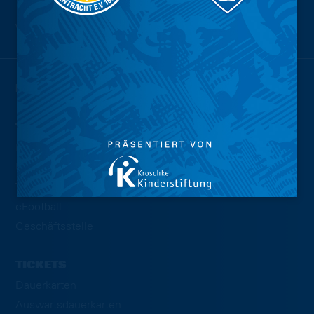
Wir sind
Eintracht.
NEWS
TEAMS
Profis
U23
Traditionsmannschaft
eFootball
Geschäftsstelle
TICKETS
Dauerkarten
Auswärtsdauerkarten