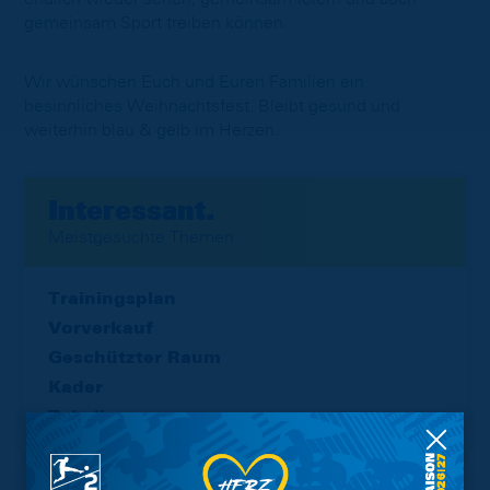
gemeinsam Sport treiben können.
Wir wünschen Euch und Euren Familien ein
besinnliches Weihnachtsfest. Bleibt gesund und
weiterhin blau & gelb im Herzen.
Interessant.
Meistgesuchte Themen
Trainingsplan
Vorverkauf
Geschützter Raum
Kader
Tabelle