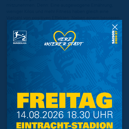
mitzunehmen. Denn: Eine ausgewogene Ernährung,
weniger Kilos und mehr Fitness haben gleich eine
Vielzahl von positiven Effekten: Neben einem besseren
Lebensgefühl und mehr Energie verringert sich auch das
Risiko an Krebs zu erkranken, z.B. an Darmkrebs.
Das in Schottland seit 2010 bestehende Programm
„Footballfans in Training“ dient dabei als Vorbild. Dort ist
es mittlerweile ein landesweit bekanntes Angebot, das
in über 30 Clubs durchgeführt wird und aus der
schottischen Premier League nicht mehr wegzudenken
ist.
Anmeldung und alle Infos zum Angebot unter:
www.fussballfansimtraining.de
Foto:
Kai Falk