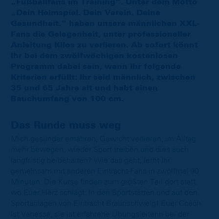
„Fußballfans im Training“. Unter dem Motto
„Dein Heimspiel. Dein Verein. Deine
Gesundheit.“ haben unsere männlichen XXL-
Fans die Gelegenheit, unter professioneller
Anleitung Kilos zu verlieren. Ab sofort könnt
Ihr bei dem zwölfwöchigen kostenlosen
Programm dabei sein, wenn Ihr folgende
Kriterien erfüllt: Ihr seid männlich, zwischen
35 und 65 Jahre alt und habt einen
Bauchumfang von 100 cm.
Das Runde muss weg
Mich gesünder ernähren, Gewicht verlieren, im Alltag
mehr bewegen, wieder Sport treiben und dies auch
langfristig beibehalten? Wie das geht, lernt Ihr
gemeinsam mit anderen Eintracht-Fans in zwölfmal 90
Minuten. Die Kurse finden zum größten Teil dort statt,
wo Euer Herz schlägt: In den Sportstätten und auf den
Sportanlagen von Eintracht Braunschweig! Euer Coach
ist Vanessa, sie ist erfahrene Übungsleiterin bei der