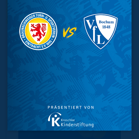
Interessant.
Meistgesuchte Themen
Trainingsplan
Vorverkauf
Geschützter Raum
Kader
Tabelle