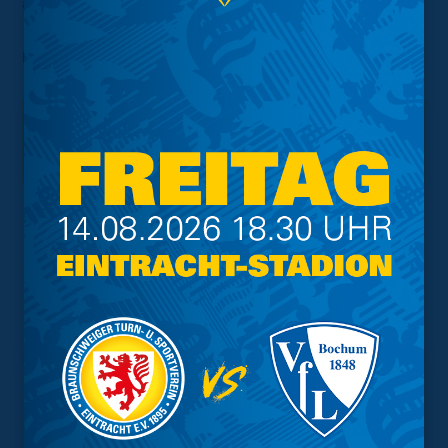
auch extern ein deutliches Signal zu senden.
Foto:
DFL / Getty Images / Oliver Hardt
Interessant.
Meistgesuchte Themen
Trainingsplan
Vorverkauf
Geschützter Raum
Kader
Tabelle