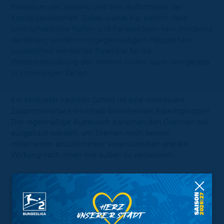
Präsidium des Vereins und dem Aufsichtsrat der
Kapitalgesellschaft. Dabei wurde klar betont, dass
unterschiedliche Rollen und Perspektiven kein Hindernis
darstellen, sondern mit gegenseitigem Respekt ein
zusätzliches wertvolles Potenzial für die
Weiterentwicklung des Vereins bilden, auch und gerade
in schwierigen Zeiten.
Ein konkreter nächster Schritt ist eine intensivere
Zusammenarbeit innerhalb bestehender Arbeitsgruppen.
Der regelmäßige Austausch zwischen den Gremien soll
ausgebaut werden, um Themen noch besser
miteinander abzustimmen, voranzutreiben und die
Wirkung nach innen wie außen zu verbessern.
Das Fazit: Ein wertvoller und wichtiger Impuls für eine
engere, koordiniertere und nachhaltigere
Zusammenarbeit – mit dem klaren Ziel, die gemeinsame
Verantwortung stärker zu leben und sowohl intern als