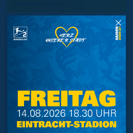
Meistgesuchte Themen
Trainingsplan
Vorverkauf
Geschützter Raum
Kader
Tabelle