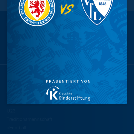
NACH OBEN
Wir sind
Eintracht.
NEWS
TEAMS
Profis
U23
Traditionsmannschaft
eFootball