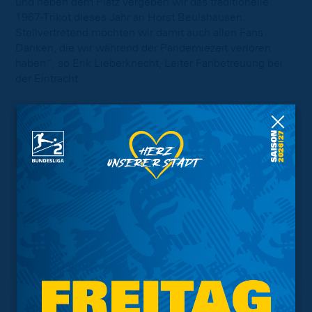
und neben dem Platz vergeben wir das traditionelle
1967-Trikot dieses Jahr an Horst Beulshausen.
Stellvertretend möchten wir damit auch allen Fans
Danken, die wir während der Pandemiezeit verloren
haben“, so Erik Lieberknecht, Leiter Fanbetreuung bei
der Eintracht.
Interessant.
Meistgesuchte Themen
Trainingsplan
Vorverkauf
Geschützter Raum
Kader
Tabelle