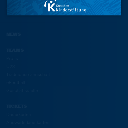
Wir sind
Eintracht.
NEWS
TEAMS
Profis
U23
Traditionsmannschaft
eFootball
Geschäftsstelle
TICKETS
Dauerkarten
Auswärtsdauerkarten