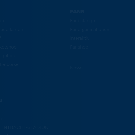
FANS
en
Fanbelange
auerkarten
Fanorganisationen
f
Interaktiv
cketshop
Fanshop
ngebote
ketbörse
News
N
e
m EINTRACHT-STADION