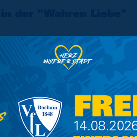
 in der "Wahren Liebe"
au-gelben Restaurant bis Ende Februar
uer Besuch gleich doppelt: Sichert euch
acht-Eck eure neuesten Fanartikel und zeigt
enbon in der Wahren Liebe vor. Als
Rabatt auf alle Speisen.
 es euch in gemütlicher Atmosphäre schmecken