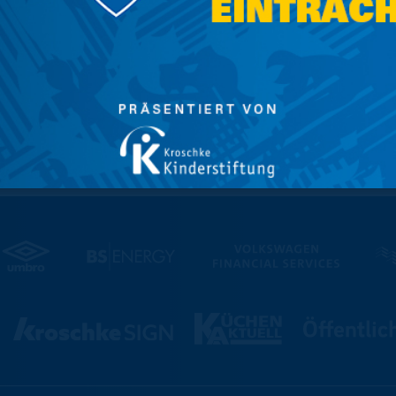
ischem Genuss.
und natürlich einen richtig guten Appetit!