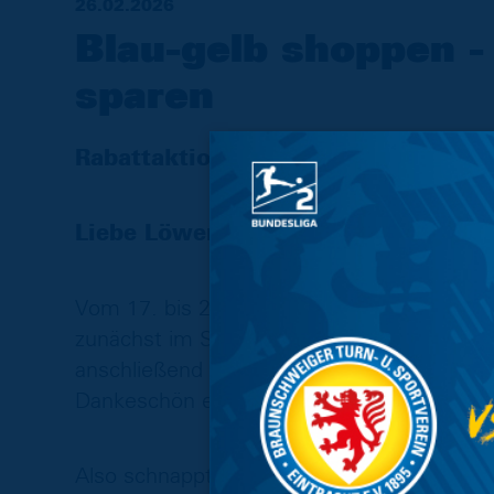
26.02.2026
Blau-gelb shoppen -
sparen
Rabattaktion mit Einkaufsbon im bl
Liebe Löwen-Fans, aufgepasst!
Vom 17. bis 28. Februar 2026 lohnt sich e
zunächst im Stadion Fanshop oder im Aantr
anschließend einfach euren aktuellen Kass
Dankeschön erhaltet Ihr dort zehn Prozent 
Also schnappt euch eure LieBSten, lasst