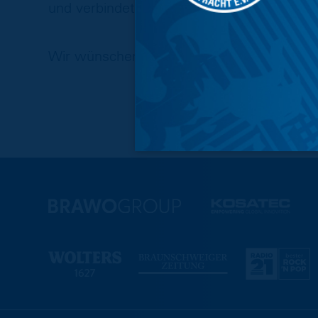
und verbindet Shoppingfreude mit kulinar
Wir wünschen euch viel Spaß beim Stöbern 