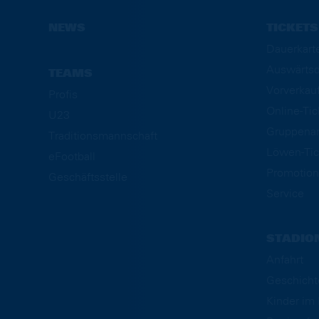
NEWS
TICKETS
Dauerkart
Auswärtsd
TEAMS
Vorverkau
Profis
Online-Ti
U23
Gruppena
Traditionsmannschaft
Löwen-Tic
eFootball
Promotion
Geschäftsstelle
Service
STADIO
Anfahrt
Geschicht
Kinder i