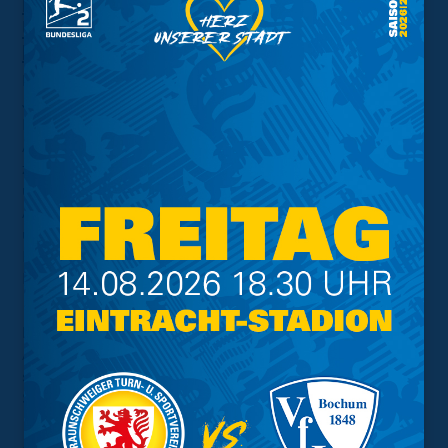
Niederlegung der Ämter von Jens-
Uwe Freitag, Hildegard Eckardt und
Hartmut Rickel:
Mit großem Bedauern haben wir die Entscheidung von
Jens-Uwe Freitag, Hildegard Eckhardt und Hartmut
Rickel zur Kenntnis genommen, ihre Ehrenämter im
Aufsichtsrat von Eintracht Braunschweig mit Wirkung
zum 12. Juni 2026 niederzulegen. Sie haben in
unterschiedlichen Funktionen und mit hohem zeitlichem
Aufwand Verantwortung für Eintracht Braunschweig
übernommen und wichtige Beiträge zur Entwicklung der
Kapitalgesellschaft geleistet. Für diesen Einsatz im
Ehrenamt gebührt ihnen unser aufrichtiger Dank.
Die Entscheidung der drei ausscheidenden
Aufsichtsratsmitglieder respektieren wir
selbstverständlich. Gleichzeitig bedauern wir ihren
Schritt außerordentlich.