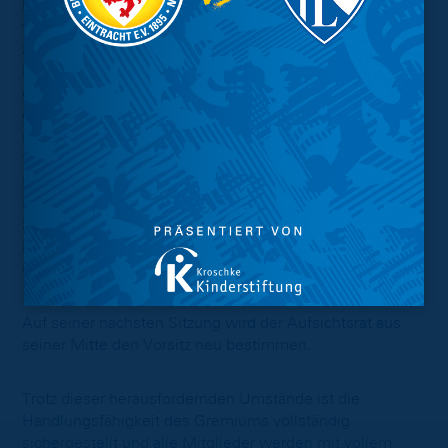
Durch die Niederlegung der Mandate ergibt sich
folgende Situation: Um handlungs- und beschlussfähig
zu sein, muss der Aufsichtsrat aus mindestens fünf
Mitgliedern bestehen. Für Hartmut Rickel rückt der von
der Mitgliederversammlung im November 2022
gewählte Ersatzkandidat Uwe Fritsch in das Gremium
nach. Der Aufsichtsrat wird damit bis zu den
turnusgemäßen Neuwahlen im Rahmen der
Mitgliederversammlung im November 2026 mit Nicole
Kumpis, Rainer Cech, Sebastian Götze, Torsten
Sümnich, Rüdiger Warnke, Dr. Ullrich Wegner und Uwe
Fritsch aus sieben Mitgliedern bestehen und bleibt
uneingeschränkt handlungs- und beschlussfähig.
Auf seiner nächsten Sitzung wird der Aufsichtsrat aus
seiner Mitte den Vorsitz neu bestimmen.
Trotz dieser herausfordernden Umstände ist die
Handlungsfähigkeit des Gremiums vollständig
sichergestellt und alle Mitglieder werden mit vollem