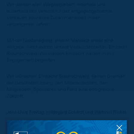
Wir danken allen Wegbegleitern innerhalb und
außerhalb des Vereins für das entgegengebrachte
Vertrauen sowie die Zusammenarbeit in den
vergangenen Jahren.
Mit der Niederlegung unserer Mandate endet eine
Aufgabe, nicht jedoch unsere Verbundenheit zu Eintracht
Braunschweig. Wir werden Eintracht weiterhin mit
Engagement begleiten.
Wir wünschen Eintracht Braunschweig, seinen Gremien,
der Geschäftsführung, den Mitarbeitenden, den
Mitgliedern, Sponsoren und Fans eine erfolgreiche
Zukunft.
Jens-Uwe Freitag, Hildegard Eckardt und Hartmut Rickel
Erklärung des Präsidiums zur