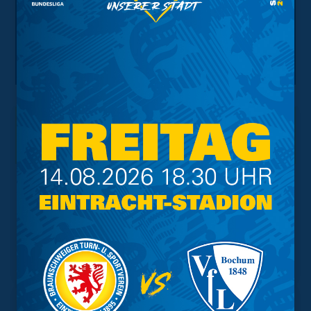
Interessant.
Meistgesuchte Themen
Trainingsplan
Vorverkauf
Geschützter Raum
Kader
Tabelle