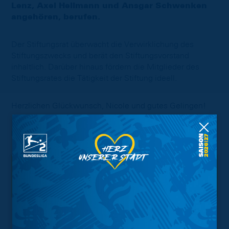
Lenz, Axel Hellmann und Ansgar Schwenken
angehören, berufen.
Der Stiftungsrat überwacht die Verwirklichung des
Stiftungszwecks und berät den Stiftungsvorstand
inhaltlich. Darüber hinaus fördern die Mitglieder des
Stiftungsrates die Tätigkeit der Stiftung ideell.
Herzlichen Glückwunsch, Nicole und gutes Gelingen!
Foto:
Nina Stiller
Interessant.
Meistgesuchte Themen
Trainingsplan
Vorverkauf