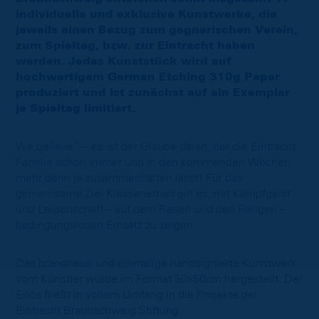
individuelle und exklusive Kunstwerke, die
jeweils einen Bezug zum gegnerischen Verein,
zum Spieltag, bzw. zur Eintracht haben
werden. Jedes Kunststück wird auf
hochwertigem German Etching 310g Paper
produziert und ist zunächst auf ein Exemplar
je Spieltag limitiert.
We believe“ – es ist der Glaube daran, der die Eintracht-
Familie schon immer und in den kommenden Wochen
mehr denn je zusammenhalten lässt! Für das
gemeinsame Ziel Klassenerhalt gilt es, mit Kampfgeist
und Leidenschaft – auf dem Rasen und den Rängen –
bedingungslosen Einsatz zu zeigen.
Das brandneue und einmalige handsignierte Kunstwerk
vom Künstler wurde im Format 50x50cm hergestellt. Der
Erlös fließt in vollem Umfang in die Projekte der
Eintracht Braunschweig Stiftung.