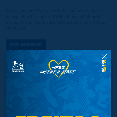
Die Auktion des Exemplars läuft seit dem heutigen
Freitag, dem 4. April, um 10 Uhr über die Plattform
United Charity und endet am Donnerstag, dem 10. April,
um 20 Uhr.
ZUR AUKTION
Interessant.
Meistgesuchte Themen
Trainingsplan
Vorverkauf
Geschützter Raum
Kader