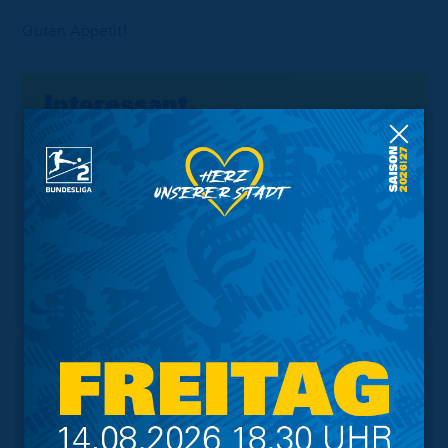
Guten Appetit!
Interessant.
Meistgesuchte Themen
Trainingsplan
Vorverkauf
Geschützter Raum
Kader
Tabelle